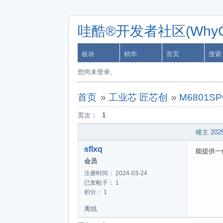
哇酷®开发者社区(WhyCa
板块
精华
首页
搜索
您尚未登录。
首页
»
工业芯 匠芯创
»
M6801
页次：
1
楼主
2025
sflxq
能提供一
会员
注册时间： 2024-03-24
已发帖子： 1
积分： 1
离线