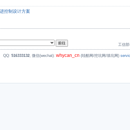
环步进控制设计方案
工信部
whycan_cn
。
QQ:
516333132
, 微信(wechat):
(哇酷网/挖坑网/填坑网)
serv