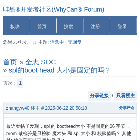
哇酷®开发者社区(WhyCan® Forum)
板块
首页
搜索
注册
登录
您尚未登录。
主题:
活跃中
|
无回复
首页
»
全志 SOC
»
spl的boot head 大小是固定的吗？
页次：
1
分享链接
/
只看楼主
zhangyw40
楼主
#
2025-06-22 20:58:18
分享评论
最近看帖子发现，spl 的 boothead大小 不是固定的96 字节 ，
brom 做检验是只检验 魔术头 和 spl 大小 和 校验值吗？ 其他