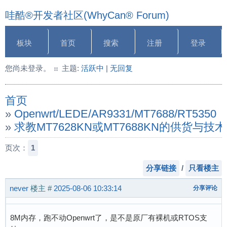
哇酷®开发者社区(WhyCan® Forum)
板块
首页
搜索
注册
登录
您尚未登录。
主题:
活跃中
|
无回复
首页
»
Openwrt/LEDE/AR9331/MT7688/RT5350
»
求教MT7628KN或MT7688KN的供货与技
页次：
1
分享链接
/
只看楼主
never
楼主
#
2025-08-06 10:33:14
分享评论
8M内存，跑不动Openwrt了，是不是原厂有裸机或RTOS支