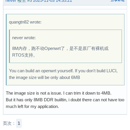
never
楼主
#3
2025-11-03 14:35:21
分享评论
quangtn82 wrote:
never wrote:
8M内存，跑不动Openwrt了，是不是原厂有裸机或
RTOS支持。
You can build an openwrt yourself. If you don't build LUCI,
the image size will be only about 6MB
The image size is not a issue. I can trim it down to 4MB.
But it has only 8MB DDR buiiltin, i doubt there can not have too
much left for my application.
页次：
1