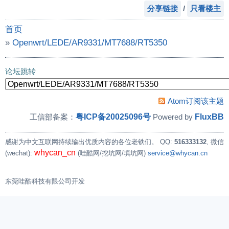
分享链接
/
只看楼主
首页
»
Openwrt/LEDE/AR9331/MT7688/RT5350
»
求教MT7628KN或MT7688KN的供货与技术资源？
论坛跳转
Atom订阅该主题
粤ICP备20025096号
FluxBB
工信部备案：
Powered by
感谢为中文互联网持续输出优质内容的各位老铁们。
QQ:
516333132
, 微信
whycan_cn
(wechat):
(哇酷网/挖坑网/填坑网)
service@whycan.cn
东莞哇酷科技有限公司开发