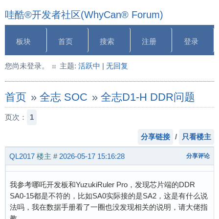
哇酷®开发者社区(WhyCan® Forum)
板块
首页
搜索
注册
登录
您尚未登录。
主题:
活跃中
|
无回复
首页
»
全志 SOC
»
全志D1-H DDR问题
页次：
1
分享链接
/
只看楼主
QL2017
楼主
#
2026-05-17 15:16:28
分享评论
我参考哪吒开发板和YuzukiRuler Pro，发现芯片端的DDR
SA0-15都是不符的，比如SA0实际接的是SA2，这是有什么说
法吗，我在数据手册看了一圈也没发现相关的说明，请大佬指
教