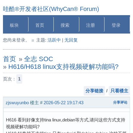
哇酷®开发者社区(WhyCan® Forum)
板块
首页
搜索
注册
登录
您尚未登录。
主题:
活跃中
|
无回复
首页
»
全志 SOC
»
H616/H618 linux支持视频硬解功能吗?
页次：
1
分享链接
/
只看楼主
zjswuyunbo
楼主
#
2026-05-22 19:17:43
分享评论
H616 看到好像支持tina linux,debian等方式,请问这些方式支持
视频硬解功能吗?