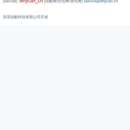
whycan_cn
(wechat):
(哇酷网/挖坑网/填坑网)
service@whycan.cn
东莞哇酷科技有限公司开发