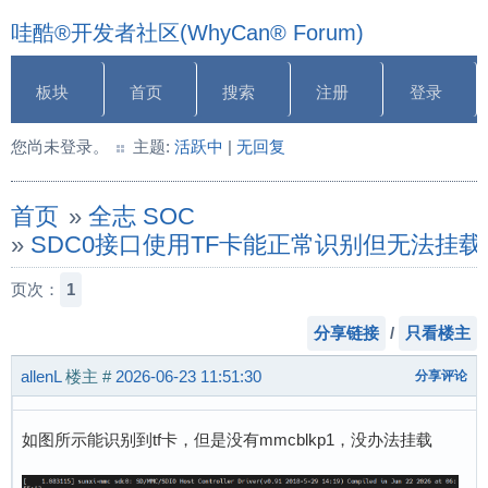
哇酷®开发者社区(WhyCan® Forum)
板块
首页
搜索
注册
登录
您尚未登录。
主题:
活跃中
|
无回复
首页
»
全志 SOC
»
SDC0接口使用TF卡能正常识别但无法挂载
页次：
1
分享链接
/
只看楼主
allenL
楼主
#
2026-06-23 11:51:30
分享评论
如图所示能识别到tf卡，但是没有mmcblkp1，没办法挂载