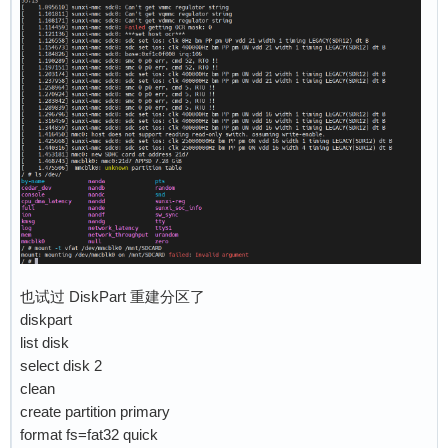
也试过 DiskPart 重建分区了
diskpart
list disk
select disk 2
clean
create partition primary
format fs=fat32 quick