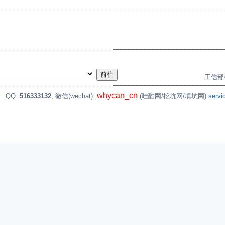
工信部
whycan_cn
。
QQ:
516333132
, 微信(wechat):
(哇酷网/挖坑网/填坑网)
serv