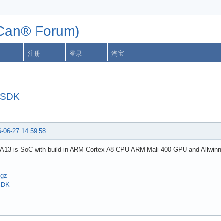
n® Forum)
注册
登录
淘宝
3 SDK
-06-27 14:59:58
r A13 is SoC with build-in ARM Cortex A8 CPU ARM Mali 400 GPU and Allwin
.gz
SDK