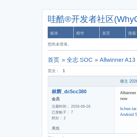
哇酷®开发者社区(WhyCa
板块
精华
首页
搜索
您尚未登录。
首页
»
全志 SOC
»
Allwinner A1
页次：
1
楼主
2026
林辉_dc5cc380
Allwinne
now
会员
注册时间： 2026-06-26
lichee.tar
已发帖子： 7
Android 
积分： 2
离线