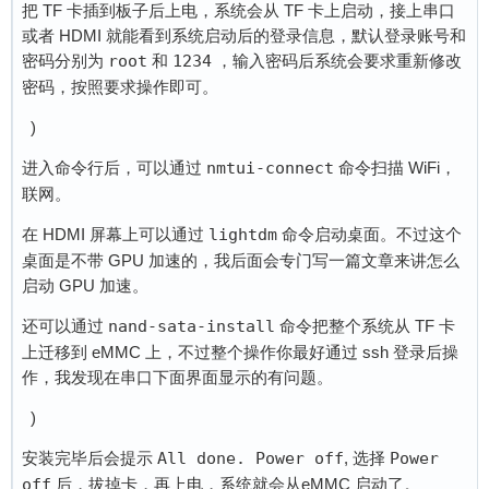
把 TF 卡插到板子后上电，系统会从 TF 卡上启动，接上串口
或者 HDMI 就能看到系统启动后的登录信息，默认登录账号和
密码分别为
root
和
1234
，输入密码后系统会要求重新修改
密码，按照要求操作即可。
)
进入命令行后，可以通过
nmtui-connect
命令扫描 WiFi，
联网。
在 HDMI 屏幕上可以通过
lightdm
命令启动桌面。不过这个
桌面是不带 GPU 加速的，我后面会专门写一篇文章来讲怎么
启动 GPU 加速。
还可以通过
nand-sata-install
命令把整个系统从 TF 卡
上迁移到 eMMC 上，不过整个操作你最好通过 ssh 登录后操
作，我发现在串口下面界面显示的有问题。
)
安装完毕后会提示
All done. Power off
, 选择
Power 
off
后，拔掉卡，再上电，系统就会从eMMC 启动了。