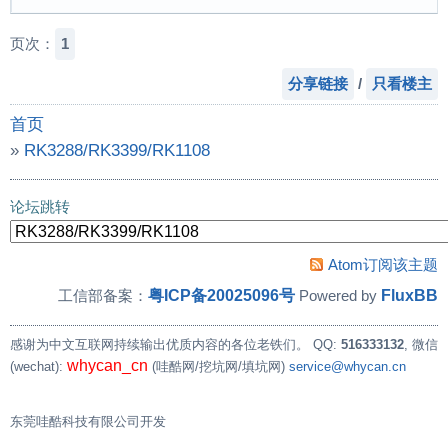
页次：
1
分享链接
/
只看楼主
首页
»
RK3288/RK3399/RK1108
»
U-Boot v2020.01 和 Linux 5.4 在 RK3399 上部署
论坛跳转
Atom订阅该主题
粤ICP备20025096号
FluxBB
工信部备案：
Powered by
感谢为中文互联网持续输出优质内容的各位老铁们。
QQ:
516333132
, 微信
whycan_cn
(wechat):
(哇酷网/挖坑网/填坑网)
service@whycan.cn
东莞哇酷科技有限公司开发