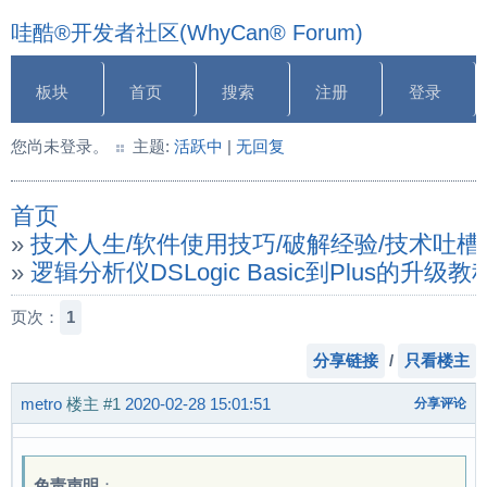
哇酷®开发者社区(WhyCan® Forum)
板块
首页
搜索
注册
登录
您尚未登录。
主题:
活跃中
|
无回复
首页
»
技术人生/软件使用技巧/破解经验/技术吐槽
»
逻辑分析仪DSLogic Basic到Plus的升
页次：
1
分享链接
/
只看楼主
metro
楼主
#1
2020-02-28 15:01:51
分享评论
免责声明
：