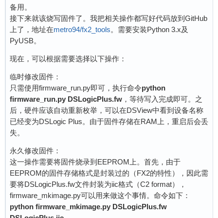
备用。
接下来就该烧写固件了。我把相关操作都写好代码放到GitHub
上了，地址在
metro94/fx2_tools
。需要安装Python 3.x及
PyUSB。
现在，可以根据需要选择以下操作：
临时修改固件：
只需使用firmware_run.py即可，执行命令
python
firmware_run.py DSLogicPlus.fw
，等待写入完成即可。之
后，硬件应该自动重新枚举，可以在DSView中看到设备名称
已经变为DSLogic Plus。由于固件存储在RAM上，重启后会丢
失。
永久修改固件：
这一操作需要将固件烧录到EEPROM上。首先，由于
EEPROM的固件存储格式是封装过的（FX2的特性），因此需
要将DSLogicPlus.fw文件封装为iic格式（C2 format），
firmware_mkimage.py可以用来做这个事情。命令如下：
python firmware_mkimage.py DSLogicPlus.fw
DSLogicPlus.iic