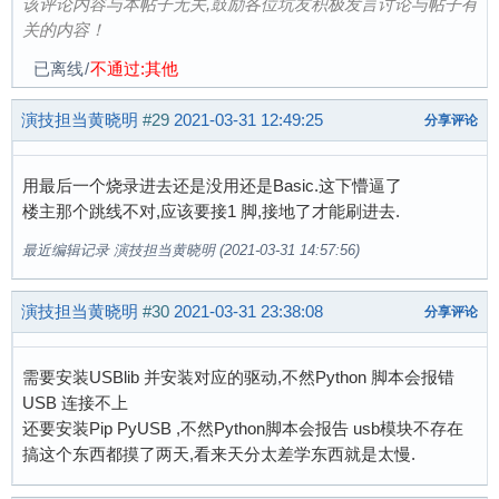
该评论内容与本帖子无关,鼓励各位坑友积极发言讨论与帖子有
关的内容！
已离线
/
不通过:其他
演技担当黄晓明
#29
2021-03-31 12:49:25
分享评论
用最后一个烧录进去还是没用还是Basic.这下懵逼了
楼主那个跳线不对,应该要接1 脚,接地了才能刷进去.
最近编辑记录 演技担当黄晓明 (2021-03-31 14:57:56)
演技担当黄晓明
#30
2021-03-31 23:38:08
分享评论
需要安装USBlib 并安装对应的驱动,不然Python 脚本会报错
USB 连接不上
还要安装Pip PyUSB ,不然Python脚本会报告 usb模块不存在
搞这个东西都摸了两天,看来天分太差学东西就是太慢.