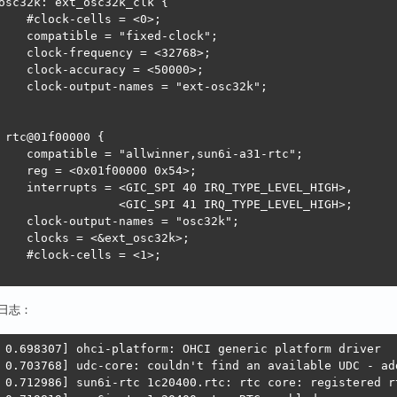
osc32k: ext_osc32k_clk {

ls = <0>;

fixed-clock";

y = <32768>;

y = <50000>;

 = "ext-osc32k";

 rtc@01f00000 {

er,sun6i-a31-rtc";

0000 0x54>;

 IRQ_TYPE_LEVEL_HIGH>,

_SPI 41 IRQ_TYPE_LEVEL_HIGH>;

es = "osc32k";

xt_osc32k>;

ls = <1>;

日志：
 0.698307] ohci-platform: OHCI generic platform driver

 0.703768] udc-core: couldn't find an available UDC - ad
 0.712986] sun6i-rtc 1c20400.rtc: rtc core: registered rt