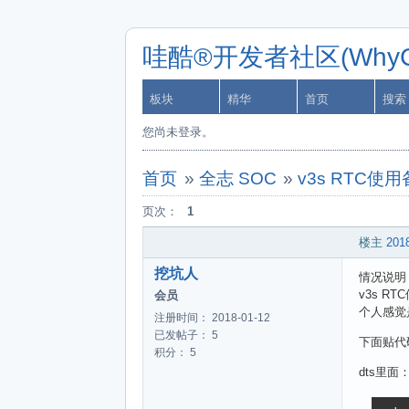
哇酷®开发者社区(WhyCa
板块
精华
首页
搜索
您尚未登录。
首页
»
全志 SOC
»
v3s RTC
页次：
1
楼主
2018
挖坑人
情况说明
v3s 
会员
个人感觉
注册时间： 2018-01-12
已发帖子： 5
下面贴代
积分： 5
dts里面