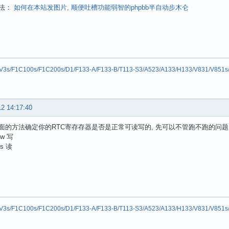
法：
如何在本站发图片, 顺便吐槽功能弱智的phpbb半自动步木仑
V3s
/
F1C100s/F1C200s/D1/F133-A/F133-B
/
T113-S3
/
A523
/
A133
/
H133
/
V831
/
V851s
12 14:17:40
面的方法确定你的RTC寄存存器是否是正常可读写的, 先可以不管跑不跑的问题
-w 写
-s 读
V3s
/
F1C100s/F1C200s/D1/F133-A/F133-B
/
T113-S3
/
A523
/
A133
/
H133
/
V831
/
V851s