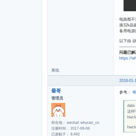
	if (!of_get_property(no
电路图不
接32k晶
备用电源
以下由 @哇
-------------
问题已解
https://w
离线
2018-01-
晕哥
参考：
管理员
date
这样
hwc
所在地： wechat: whycan_cn
hwc
注册时间： 2017-09-06
已发帖子： 9,492