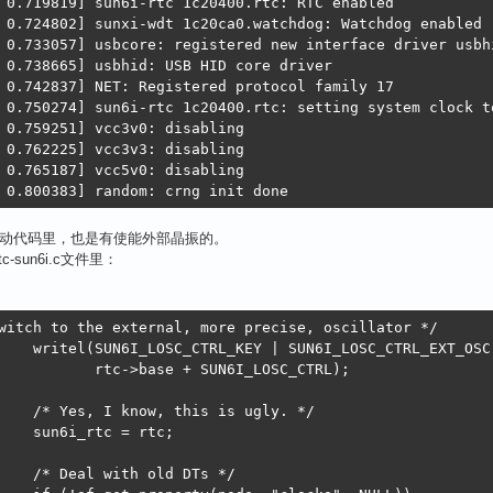
 0.719819] sun6i-rtc 1c20400.rtc: RTC enabled

 0.724802] sunxi-wdt 1c20ca0.watchdog: Watchdog enabled 
 0.733057] usbcore: registered new interface driver usbhi
 0.738665] usbhid: USB HID core driver

 0.742837] NET: Registered protocol family 17

 0.750274] sun6i-rtc 1c20400.rtc: setting system clock t
 0.759251] vcc3v0: disabling

 0.762225] vcc3v3: disabling

 0.765187] vcc5v0: disabling

 0.800383] random: crng init done
c驱动代码里，也是有使能外部晶振的。
/rtc-sun6i.c文件里：
:
witch to the external, more precise, oscillator */

 SUN6I_LOSC_CTRL_EXT_OSC,

SUN6I_LOSC_CTRL);

his is ugly. */

c = rtc;

 old DTs */
