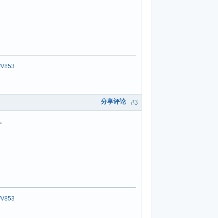
/
V853
分享评论
#3
。
/
V853