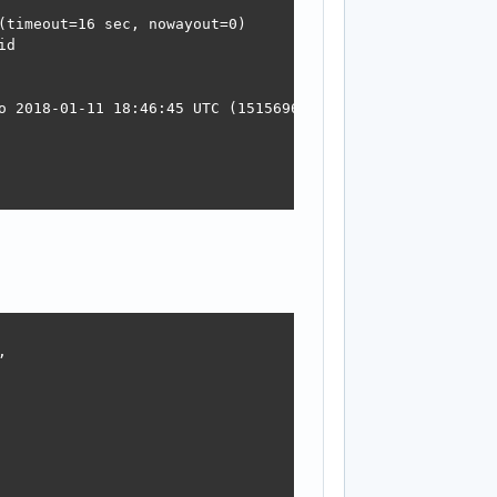
(timeout=16 sec, nowayout=0)

d

o 2018-01-11 18:46:45 UTC (1515696405)
