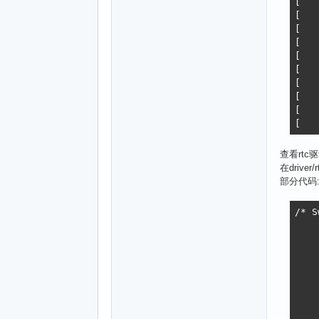
[   
[   
[   
[   
[   
[   
[   
[   
[   
[   
查看rt
在driver
部分代码
/* S
	writel(SUN6I_LOSC_CTRL_KEY |
	       rtc->base + 
	/* Yes, I know, t
	sun6i_rt
	/* Deal with