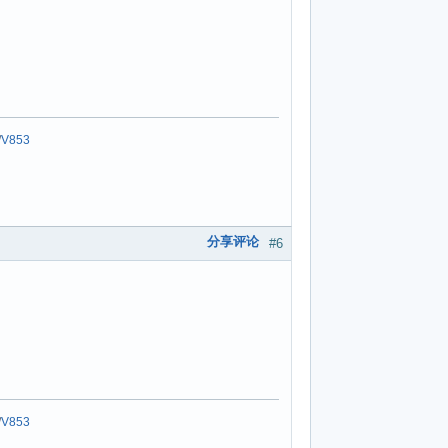
/
V853
分享评论
#6
/
V853