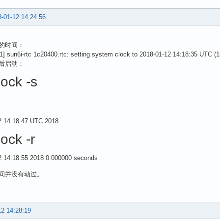
-01-12 14:24:56
的时间：
1] sun6i-rtc 1c20400.rtc: setting system clock to 2018-01-12 14:18:35 UTC 
后启动：
ock -s
e
12 14:18:47 UTC 2018
ock -r
12 14:18:55 2018 0.000000 seconds
间并没有动过。
12 14:28:19