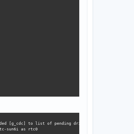
ded [g_cdc] to list of pending drivers

c-sun6i as rtc0
