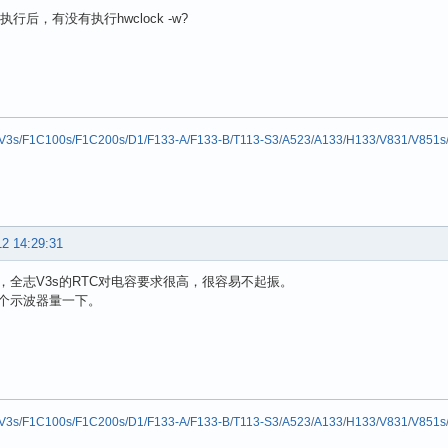
令执行后，有没有执行hwclock -w?
V3s
/
F1C100s/F1C200s/D1/F133-A/F133-B
/
T113-S3
/
A523
/
A133
/
H133
/
V831
/
V851s
12 14:29:31
，全志V3s的RTC对电容要求很高，很容易不起振。
个示波器量一下。
V3s
/
F1C100s/F1C200s/D1/F133-A/F133-B
/
T113-S3
/
A523
/
A133
/
H133
/
V831
/
V851s