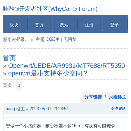
哇酷®开发者社区(WhyCan® Forum)
板块
首页
搜索
注册
登录
您尚未登录。
主题:
活跃中
|
无回复
首页
»
Openwrt/LEDE/AR9331/MT7688/RT5350
»
openwrt最小支持多少空间？
页次：
1
分享链接
/
只看楼主
hang
楼主
#
2023-05-07 23:28:54
分享评论
想做一个小路由器，核心板差不多16m，有没有可能烧录