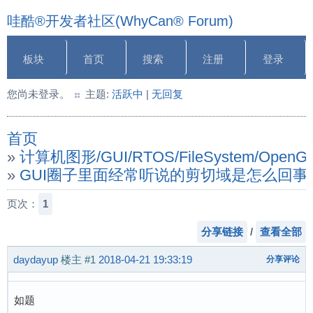
哇酷®开发者社区(WhyCan® Forum)
板块
首页
搜索
注册
登录
您尚未登录。
主题:
活跃中
|
无回复
首页
»
计算机图形/GUI/RTOS/FileSystem/OpenGL/
»
GUI圈子里面经常听说的剪切域是怎么回事
页次：
1
分享链接
/
查看全部
daydayup
楼主
#1
2018-04-21 19:33:19
分享评论
如题