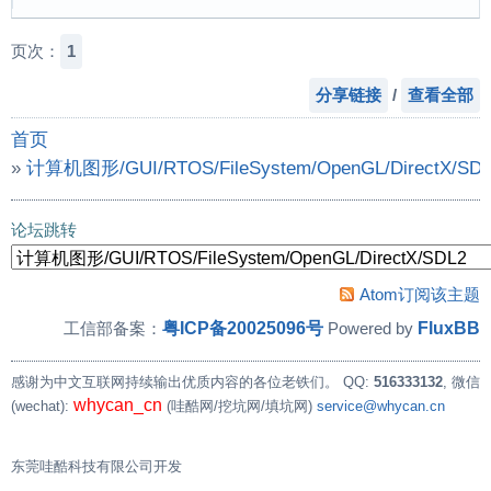
页次：
1
分享链接
/
查看全部
首页
»
计算机图形/GUI/RTOS/FileSystem/OpenGL/DirectX/SD
»
GUI圈子里面经常听说的剪切域是怎么回事，哪位来说说
论坛跳转
Atom订阅该主题
粤ICP备20025096号
FluxBB
工信部备案：
Powered by
感谢为中文互联网持续输出优质内容的各位老铁们。
QQ:
516333132
, 微信
whycan_cn
(wechat):
(哇酷网/挖坑网/填坑网)
service@whycan.cn
东莞哇酷科技有限公司开发