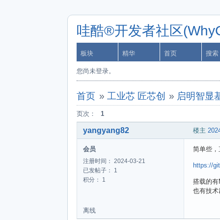
哇酷®开发者社区(WhyCa
板块
精华
首页
搜索
您尚未登录。
首页
»
工业芯 匠芯创
»
启明智显基
页次：
1
yangyang82
楼主
2024
会员
简单些，
注册时间： 2024-03-21
https://g
已发帖子： 1
积分： 1
搭载的有
也有技术
离线