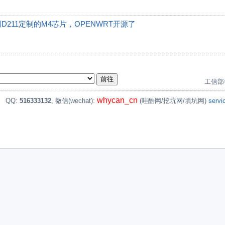
211定制的M4芯片，OPENWRT开源了
工信部
whycan_cn
。
QQ:
516333132
, 微信(wechat):
(哇酷网/挖坑网/填坑网)
serv