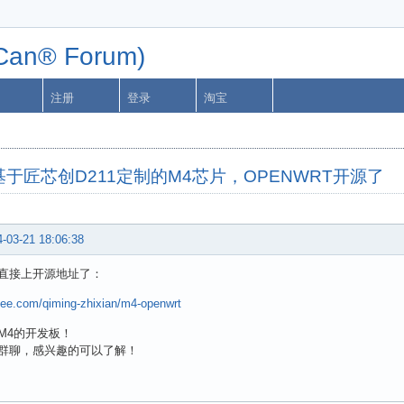
n® Forum)
注册
登录
淘宝
于匠芯创D211定制的M4芯片，OPENWRT开源了
-03-21 18:06:38
直接上开源地址了：
itee.com/qiming-zhixian/m4-openwrt
M4的开发板！
群聊，感兴趣的可以了解！