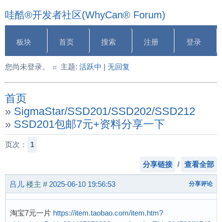
哇酷®开发者社区(WhyCan® Forum)
板块
首页
搜索
注册
登录
您尚未登录。
主题:
活跃中
|
无回复
首页
»
SigmaStar/SSD201/SSD202/SSD212
»
SSD201包邮7元+资料分享一下
页次：
1
分享链接
/
查看全部
吕儿
楼主
#
2025-06-10 19:56:53
分享评论
淘宝7元一片
https://item.taobao.com/item.htm?