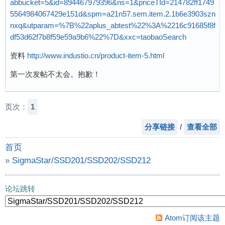
abbucket=5&id=894467979396&ns=1&priceTId=214782ff1749
5564984067429e151d&spm=a21n57.sem.item.2.1b6e3903szn
nxq&utparam=%7B%22aplus_abtest%22%3A%2216c91685f8f
df53d62f7b8f59e59a9b6%22%7D&xxc=taobaoSearch
资料
http://www.industio.cn/product-item-5.html
第一次发帖不太会。抱歉！
页次：
1
分享链接
/
查看全部
首页
»
SigmaStar/SSD201/SSD202/SSD212
»
SSD201包邮7元+资料分享一下
论坛跳转
Atom订阅该主题