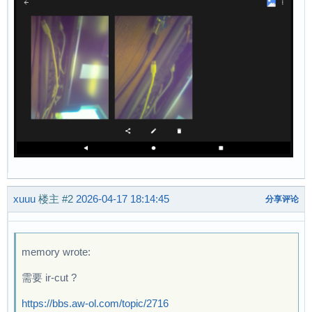
xuuu
楼主
#2
2026-04-17 18:14:45
分享评论
memory wrote:
需要 ir-cut ?
https://bbs.aw-ol.com/topic/2716