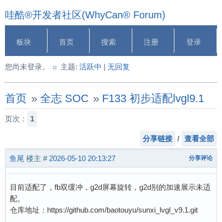
哇酷®开发者社区(WhyCan® Forum)
板块
首页
搜索
注册
登录
您尚未登录。
主题:
活跃中
|
无回复
首页
»
全志 SOC
»
F133 初步适配lvgl9.1
页次：
1
分享链接
/
查看全部
鱼尾
楼主
#
2026-05-10 20:13:27
分享评论
目前适配了，fb双缓冲，g2d屏幕旋转，g2d别的加速展示未适
配。
仓库地址：https://github.com/baotouyu/sunxi_lvgl_v9.1.git