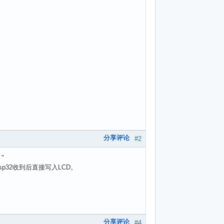
分享评论
#2
"
esp32收到后直接写入LCD。
分享评论
#4