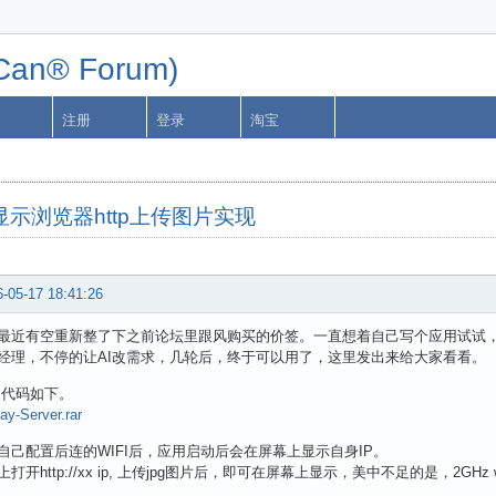
n® Forum)
注册
登录
淘宝
价签显示浏览器http上传图片实现
-05-17 18:41:26
最近有空重新整了下之前论坛里跟风购买的价签。一直想着自己写个应用试试，
经理，不停的让AI改需求，几轮后，终于可以用了，这里发出来给大家看看。
的代码如下。
lay-Server.rar
自己配置后连的WIFI后，应用启动后会在屏幕上显示自身IP。
打开http://xx ip, 上传jpg图片后，即可在屏幕上显示，美中不足的是，2G