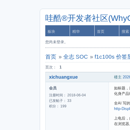
哇酷®开发者社区(WhyCa
板块
精华
首页
搜索
您尚未登录。
首页
»
全志 SOC
»
f1c100s 
页次：
1
xichuangxue
楼主
2026
会员
如标题，
化身产品
注册时间： 2018-06-04
已发帖子： 33
全AI 写
积分： 199
http-Disp
上电后，
在浏览器上