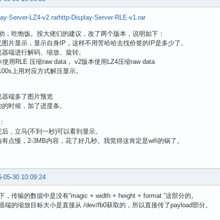
lay-Server-LZ4-v2.rar
http-Display-Server-RLE-v1.rar
劝，吃饱饭。按大佬们的建议，改了两个版本，说明如下：
无图片显示，显示自身IP，这样不用苦哈哈去找价签的IP是多少了。
览器端进行解码、缩放、旋转。
使用RLE 压缩raw data， v2版本使用LZ4压缩raw data
c100s上用对应方式解压显示。
览器端多了图片预览
的的时候，加了进度条。
：
完后，立马(不到一秒)可以看到显示。
输有点慢，2-3MB内容，花了好几秒。我觉得这肯定是wifi的锅了。
-05-30 10:09:24
传输的数据中是没有“magic + width + height + format ”这部分的。
端的缩放目标大小是直接从 /dev/fb0获取的，所以直接传了payload部分。