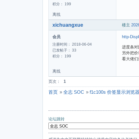
积分： 199
离线
xichuangxue
楼主
2026
会员
http-Disp
注册时间： 2018-06-04
进度条对
已发帖子： 33
另外把价
积分： 199
看大佬们还
离线
页次：
1
首页
»
全志 SOC
»
f1c100s 价签显示浏览
论坛跳转