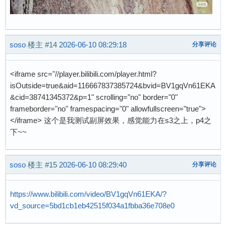
soso
楼主
#14
2026-06-10 08:29:18
分享评论
<iframe src="//player.bilibili.com/player.html?
isOutside=true&aid=116667837385724&bvid=BV1gqVn61EKA
&cid=38741345372&p=1" scrolling="no" border="0"
frameborder="no" framespacing="0" allowfullscreen="true">
</iframe> 这个是我测试副屏效果，感觉能力在s3之上，p4之
下~~
soso
楼主
#15
2026-06-10 08:29:40
分享评论
https://www.bilibili.com/video/BV1gqVn61EKA/?
vd_source=5bd1cb1eb42515f034a1fbba36e708e0