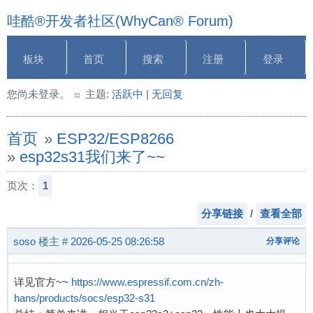
哇酷®开发者社区(WhyCan® Forum)
板块
首页
搜索
注册
登录
您尚未登录。
主题:
活跃中
|
无回复
首页
»
ESP32/ESP8266
»
esp32s31我们来了~~
页次：
1
分享链接
/
查看全部
soso
楼主
#
2026-05-25 08:26:58
分享评论
详见官方~~
https://www.espressif.com.cn/zh-
hans/products/socs/esp32-s31