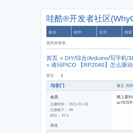
哇酷®开发者社区(WhyCa
板块
精华
首页
搜索
您尚未登录。
首页
»
DIY/综合/Arduino/写
»
请问PICO 【RP2040】怎么驱动ov
页次：
1
与非门
楼主
2026
会员
网上看到都
ov7670不
注册时间： 2021-01-18
已发帖子： 48
积分： 41.5
离线