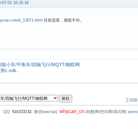
-07-01 16:26:16
whycan.com/t_13071.html
目前进度，感觉不对。
印机/智能小车/平衡车/四轴飞行/MQTT/物联网
c-sdk.
工信部
whycan_cn
。
QQ:
516333132
, 微信(wechat):
(哇酷网/挖坑网/填坑网)
serv