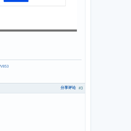
/
V853
分享评论
#3