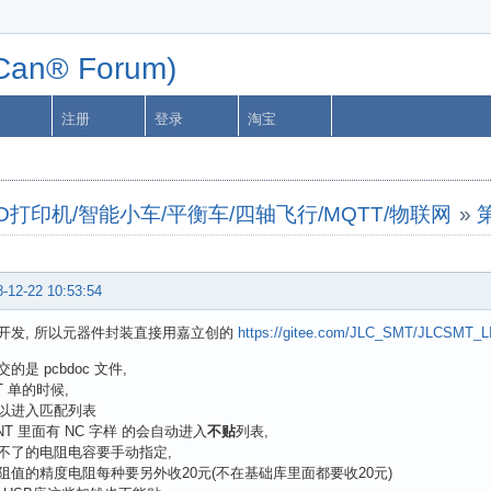
n® Forum)
注册
登录
淘宝
字机/3D打印机/智能小车/平衡车/四轴飞行/MQTT/物联网
»
-12-22 10:53:54
D 开发, 所以元器件封装直接用嘉立创的
https://gitee.com/JLC_SMT/JLCSMT_L
的是 pcbdoc 文件,
T 单的时候,
以进入匹配列表
NT 里面有 NC 字样 的会自动进入
不贴
列表,
不了的电阻电容要手动指定,
阻值的精度电阻每种要另外收20元(不在基础库里面都要收20元)