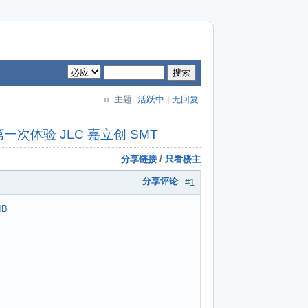
搜索
主题:
活跃中
|
无回复
第一次体验 JLC 嘉立创 SMT
分享链接
/
只看楼主
分享评论
#1
IB