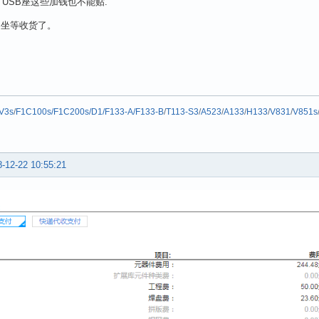
, USB座这些加钱也不能贴.
 坐等收货了。
V3s
/
F1C100s/F1C200s/D1/F133-A/F133-B
/
T113-S3
/
A523
/
A133
/
H133
/
V831
/
V851s
-12-22 10:55:21