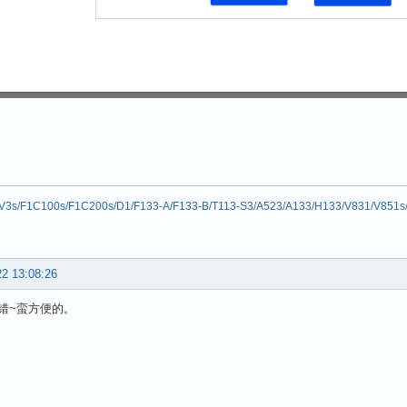
V3s
/
F1C100s/F1C200s/D1/F133-A/F133-B
/
T113-S3
/
A523
/
A133
/
H133
/
V831
/
V851s
22 13:08:26
错~蛮方便的。