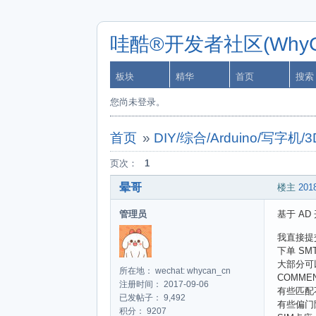
哇酷®开发者社区(WhyCa
板块
精华
首页
搜索
您尚未登录。
首页
»
DIY/综合/Arduino/写
页次：
1
晕哥
楼主
2018
管理员
基于 A
我直接提交
下单 SM
大部分可
所在地： wechat: whycan_cn
COMME
注册时间： 2017-09-06
有些匹配
已发帖子： 9,492
有些偏门
积分： 9207