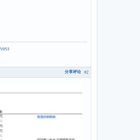
/
V853
分享评论
#2