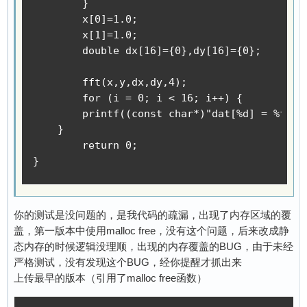
	}

	x[0]=1.0;

	x[1]=1.0;

	double dx[16]={0},dy[16]={0};

	fft(x,y,dx,dy,4);

	for (i = 0; i < 16; i++) {

        printf((const char*)"dat[%d] = %f + %
    }

	return 0;

}
你的测试是没问题的，是我代码的疏漏，出现了内存区域的覆
盖，第一版本中使用malloc free，没有这个问题，后来改成静
态内存的时候逻辑没理顺，出现的内存覆盖的BUG，由于未经
严格测试，没有发现这个BUG，经你提醒才抓出来
上传最早的版本（引用了malloc free函数）