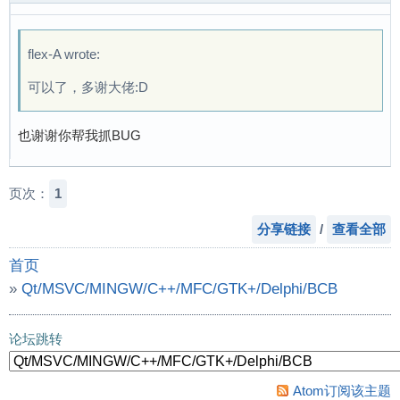
flex-A wrote:
可以了，多谢大佬:D
也谢谢你帮我抓BUG
页次：
1
分享链接
/
查看全部
首页
»
Qt/MSVC/MINGW/C++/MFC/GTK+/Delphi/BCB
»
fft又来了，这次更简单，代码才30行
论坛跳转
Atom订阅该主题