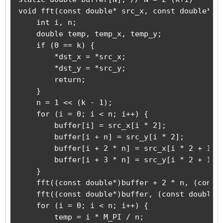
void fft(const double* src_x, const double* sr
    int i, n;

    double temp, temp_x, temp_y;

    if (0 == k) {

        *dst_x = *src_x;

        *dst_y = *src_y;

        return;

    }

    n = 1 << (k - 1);

    for (i = 0; i < n; i++) {

        buffer[i] = src_x[i * 2];

        buffer[i + n] = src_y[i * 2];

        buffer[i + 2 * n] = src_x[i * 2 + 1];

        buffer[i + 3 * n] = src_y[i * 2 + 1];

    }

    fft((const double*)buffer + 2 * n, (const 
    fft((const double*)buffer, (const double*)
    for (i = 0; i < n; i++) {

        temp = i * M_PI / n;
