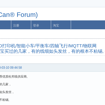
n® Forum)
注册
登录
淘宝
字机/3D打印机/智能小车/平衡车/四轴飞行/MQTT/物联网
淘宝买过的几家，有的线细如头发丝，有的根本不粘锡,
-03-10 09:44:58
荐优质杜邦线供应商,
的几家，
如头发丝，
不粘锡,