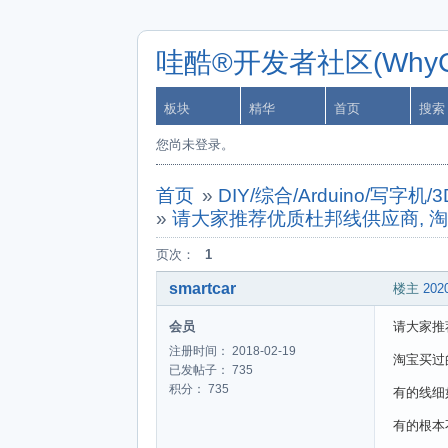
哇酷®开发者社区(WhyCa
板块
精华
首页
搜索
您尚未登录。
首页
»
DIY/综合/Arduino/写
»
请大家推荐优质杜邦线供应商, 
页次：
1
smartcar
楼主
2020
会员
请大家推
注册时间： 2018-02-19
淘宝买过
已发帖子： 735
积分： 735
有的线细
有的根本