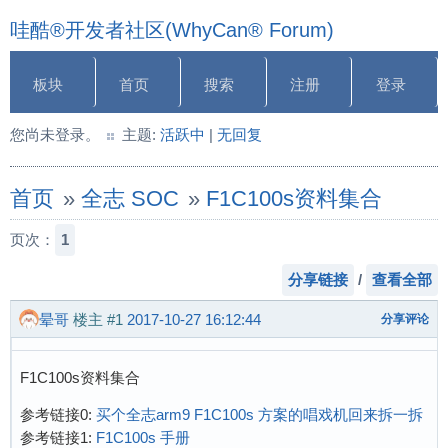
哇酷®开发者社区(WhyCan® Forum)
板块
首页
搜索
注册
登录
您尚未登录。
主题:
活跃中
|
无回复
首页
»
全志 SOC
»
F1C100s资料集合
页次：
1
分享链接
/
查看全部
晕哥
楼主
#1
2017-10-27 16:12:44
分享评论
F1C100s资料集合
参考链接0:
买个全志arm9 F1C100s 方案的唱戏机回来拆一拆
参考链接1:
F1C100s 手册