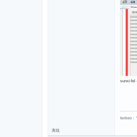
sunxi-fel
taobao：
离线