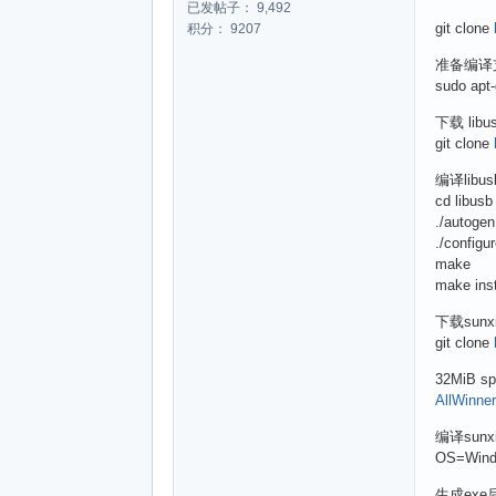
已发帖子： 9,492
git clone
积分： 9207
准备编译
sudo apt-g
下载 lib
git clone
编译libu
cd libusb
./autogen
./configu
make
make inst
下载sunx
git clone
32MiB s
AllWi
编译sunx
OS=Windo
生成exe