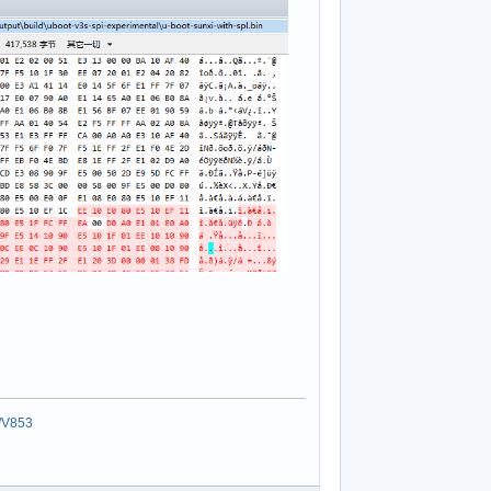
/
V853