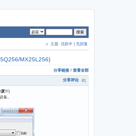
搜索
主题:
活跃中
|
无回复
Q256/MX25L256)
分享链接
/
查看全部
分享评论
#1
作废
!!!)
烧写设备。