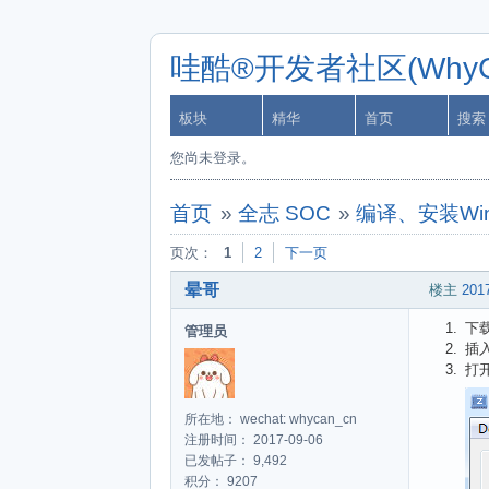
哇酷®开发者社区(WhyCa
板块
精华
首页
搜索
您尚未登录。
首页
»
全志 SOC
»
编译、安装Windo
页次：
1
2
下一页
晕哥
楼主
2017
下
管理员
插入
打开
所在地： wechat: whycan_cn
注册时间： 2017-09-06
已发帖子： 9,492
积分： 9207