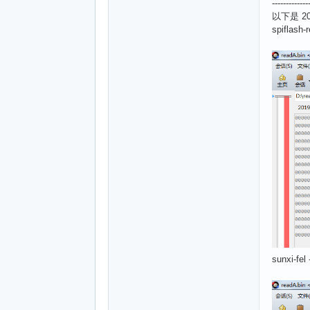
-------------
以下是 201
spifla
sunxi-fel