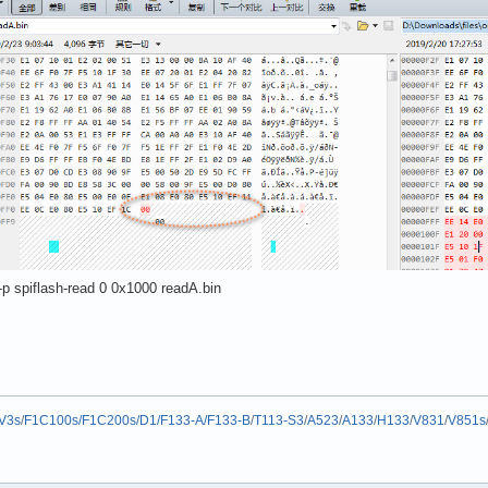
 -p spiflash-read 0 0x1000 readA.bin
V3s
/
F1C100s/F1C200s/D1/F133-A/F133-B
/
T113-S3
/
A523
/
A133
/
H133
/
V831
/
V851s