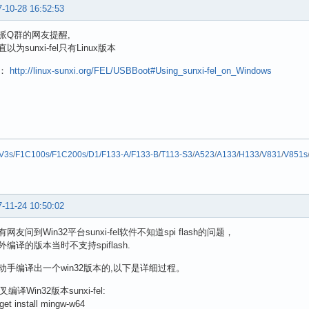
-10-28 16:52:53
派Q群的网友提醒,
为sunxi-fel只有Linux版本
址：
http://linux-sunxi.org/FEL/USBBoot#Using_sunxi-fel_on_Windows
V3s
/
F1C100s/F1C200s/D1/F133-A/F133-B
/
T113-S3
/
A523
/
A133
/
H133
/
V831
/
V851s
-11-24 10:50:02
友问到Win32平台sunxi-fel软件不知道spi flash的问题，
编译的版本当时不支持spiflash.
动手编译出一个win32版本的,以下是详细过程。
叉编译Win32版本sunxi-fel:
get install mingw-w64