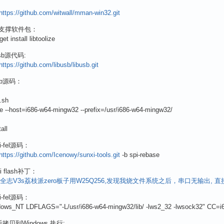
https://github.com/witwall/mman-win32.git
支撑软件包：
et install libtoolize
usb源代码:
https://github.com/libusb/libusb.git
sb源码：
.sh
re --host=i686-w64-mingw32 --prefix=/usr/i686-w64-mingw32/
all
i-fel源码：
https://github.com/Icenowy/sunxi-tools.git
-b spi-rebase
pi flash补丁：
nner全志V3s荔枝派zero板子用W25Q256,发现我烧文件系统之后，串口无输出, 
i-fel源码：
ws_NT LDFLAGS="-L/usr/i686-w64-mingw32/lib/ -lws2_32 -lwsock32" CC=
后拷贝到Windows,执行: