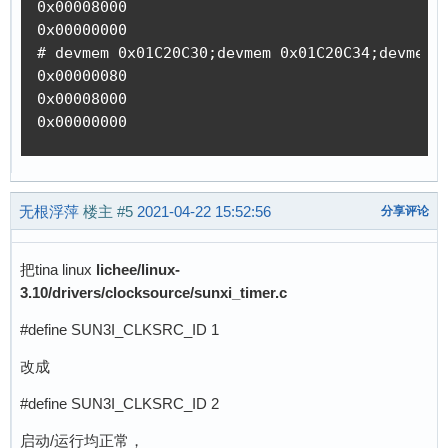
0x00008000

0x00000000

# devmem 0x01C20C30;devmem 0x01C20C34;devmem 0
0x00000080

0x00008000

0x00000000
无根浮萍
楼主
#5
2021-04-22 15:52:56
分享评论
把tina linux
lichee/linux-
3.10/drivers/clocksource/sunxi_timer.c
#define SUN3I_CLKSRC_ID 1
改成
#define SUN3I_CLKSRC_ID 2
启动/运行均正常，