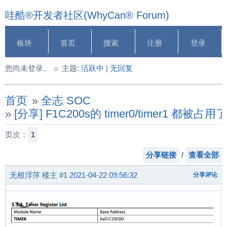
哇酷®开发者社区(WhyCan® Forum)
板块
首页
搜索
注册
登录
您尚未登录。
主题:
活跃中
|
无回复
首页
»
全志 SOC
»
[分享] F1C200s的 timer0/timer1 都被
页次：
1
分享链接
/
查看全部
无根浮萍
楼主
#1
2021-04-22 09:56:32
分享评论