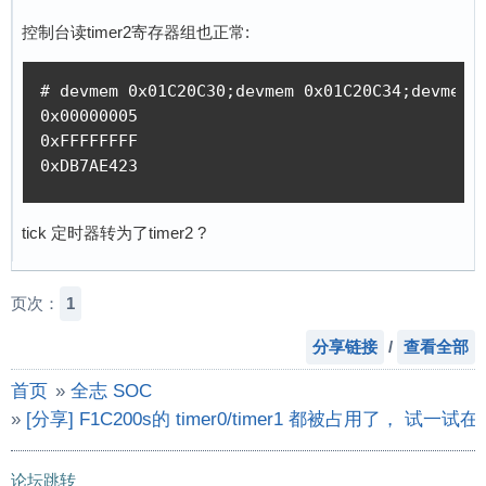
控制台读timer2寄存器组也正常:
# devmem 0x01C20C30;devmem 0x01C20C34;devmem 0
0x00000005

0xFFFFFFFF

0xDB7AE423
tick 定时器转为了timer2 ?
页次：
1
分享链接
/
查看全部
首页
»
全志 SOC
»
[分享] F1C200s的 timer0/timer1 都被占用了， 试一试在
论坛跳转