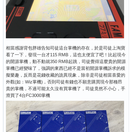
相當感謝背包胖雄告知司徒這台掌機的存在，於是司徒上淘寶
看了一下，發現一台才115 RMB，這也太便宜了吧！比起現今
的開源掌機，動不動就350 RMB起跳，司徒覺得這麼貴的開源
掌機已經變味了，強調的東西已經不是當初開源掌機訴求的模
擬樂趣，反而是花錢收藏的詭異現象，除非是司徒相當喜愛的
外觀(如：Wiz掌機)，否則司徒有錢也不願意購買現今那種昂
貴的掌機，不過可能太久沒有買掌機了，司徒竟然不小心，手
滑買了4台FC3000掌機