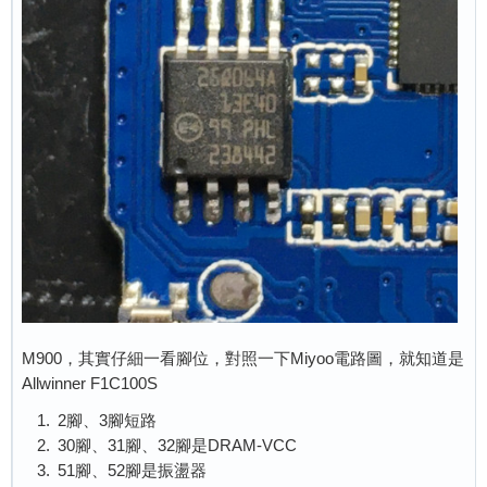
M900，其實仔細一看腳位，對照一下Miyoo電路圖，就知道是
Allwinner F1C100S
2腳、3腳短路
30腳、31腳、32腳是DRAM-VCC
51腳、52腳是振盪器