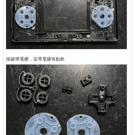
按鍵導電膠，這導電膠有點軟