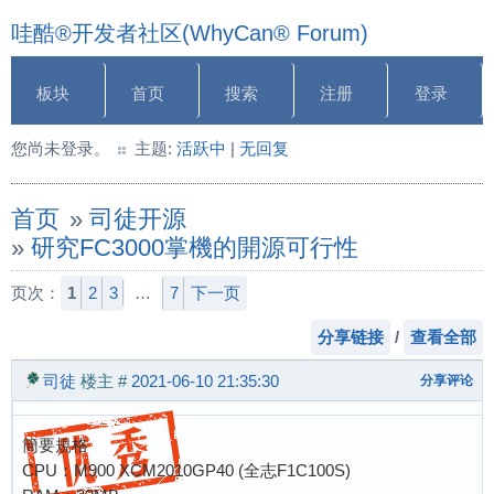
哇酷®开发者社区(WhyCan® Forum)
板块
首页
搜索
注册
登录
您尚未登录。
主题:
活跃中
|
无回复
首页
»
司徒开源
»
研究FC3000掌機的開源可行性
页次：
1
2
3
…
7
下一页
分享链接
/
查看全部
司徒
楼主
#
2021-06-10 21:35:30
分享评论
簡要規格
CPU：M900 XCM2010GP40 (全志F1C100S)