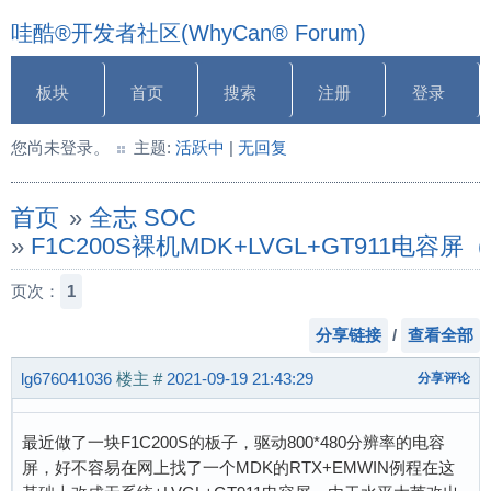
哇酷®开发者社区(WhyCan® Forum)
板块
首页
搜索
注册
登录
您尚未登录。
主题:
活跃中
|
无回复
首页
»
全志 SOC
»
F1C200S裸机MDK+LVGL+GT911电容
页次：
1
分享链接
/
查看全部
lg676041036
楼主
#
2021-09-19 21:43:29
分享评论
最近做了一块F1C200S的板子，驱动800*480分辨率的电容
屏，好不容易在网上找了一个MDK的RTX+EMWIN例程在这