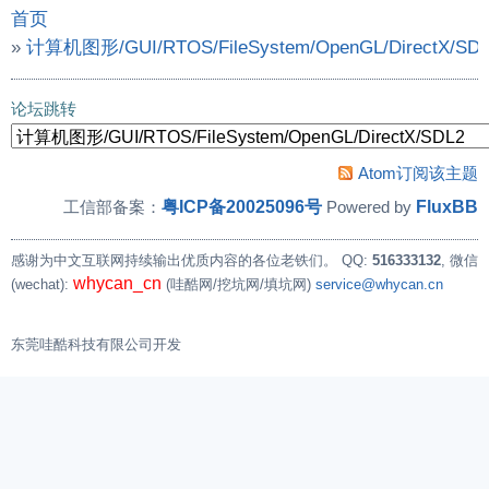
首页
»
计算机图形/GUI/RTOS/FileSystem/OpenGL/DirectX/SD
»
nxp lvgl ide填坑
论坛跳转
Atom订阅该主题
粤ICP备20025096号
FluxBB
工信部备案：
Powered by
感谢为中文互联网持续输出优质内容的各位老铁们。
QQ:
516333132
, 微信
whycan_cn
(wechat):
(哇酷网/挖坑网/填坑网)
service@whycan.cn
东莞哇酷科技有限公司开发