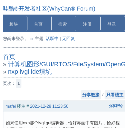
哇酷®开发者社区(WhyCan® Forum)
板块
首页
搜索
注册
登录
您尚未登录。
主题:
活跃中
|
无回复
首页
»
计算机图形/GUI/RTOS/FileSystem/OpenGL/
»
nxp lvgl ide填坑
页次：
1
分享链接
/
只看楼主
mafei
楼主
#
2021-12-28 11:23:50
分享评论
如果使用nxp那个lvgl gui编辑器，恰好界面中有图片，恰好程