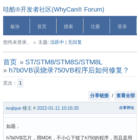
哇酷®开发者社区(WhyCan® Forum)
板块
首页
搜索
注册
登录
您尚未登录。
主题:
活跃中
|
无回复
首页
»
ST/STM8/STM8S/STM8L
»
h7b0VB误烧录750VB程序后如何修复？
页次：
1
分享链接
/
查看全部
wujique
楼主
#
2022-01-11 10:16:35
分享评论
如题，
h7b0VB芯片，用MDK，不小心下错了h750的程序，而且是用