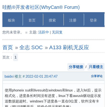
哇酷®开发者社区(WhyCan® Forum)
板块
首页
搜索
注册
登录
您尚未登录。
主题:
活跃中
|
无回复
首页
»
全志 SOC
»
A133 刷机无反应
页次：
1
分享链接
/
只看楼主
baidxi
楼主
#
2022-02-01 20:47:47
分享评论
使用phoneix suit和livesuit在windows和linux，进入fel后，提示
格式化，进度条长时间没有进度，linux下看awusb驱动提示发
送数据超超时。windows下进度条一直在0位置，软件没有卡
死（把USB断开后，软件会提示刷机失败）