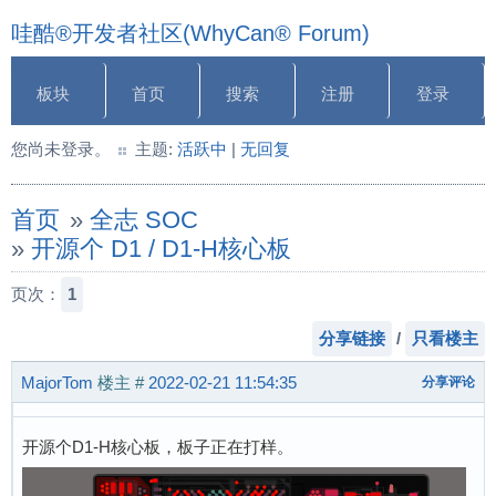
哇酷®开发者社区(WhyCan® Forum)
板块
首页
搜索
注册
登录
您尚未登录。
主题:
活跃中
|
无回复
首页
»
全志 SOC
»
开源个 D1 / D1-H核心板
页次：
1
分享链接
/
只看楼主
MajorTom
楼主
#
2022-02-21 11:54:35
分享评论
开源个D1-H核心板，板子正在打样。