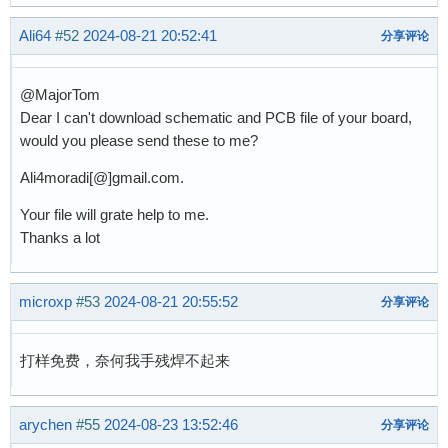
Ali64
#52
2024-08-21 20:52:41
分享评论
@MajorTom
Dear I can't download schematic and PCB file of your board,
would you please send these to me?
Ali4moradi[@]gmail.com.
Your file will grate help to me.
Thanks a lot
microxp
#53
2024-08-21 20:55:52
分享评论
打样免费，奈何我手残焊不起来
arychen
#55
2024-08-23 13:52:46
分享评论