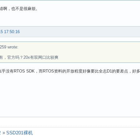
错啊，也不是很麻烦。
15 17:50:16
8259 wrote:
有，官方吗？20x有双网口比较爽
前似乎没有RTOS SDK，而RTOS资料的开放程度好像要比全志D1的要差点，
2
»
SSD201裸机