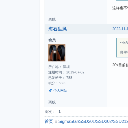
这样也不
离线
海石生风
2022-11-
会员
cris
哪里
20x目
所在地： 深圳
注册时间： 2019-07-02
已发帖子： 788
积分： 923
个人网站
离线
页次：
1
首页
»
SigmaStar/SSD201/SSD202/SSD21