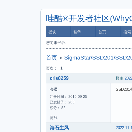
哇酷®开发者社区(WhyCa
板块
精华
首页
搜索
您尚未登录。
首页
»
SigmaStar/SSD201/SSD2
页次：
1
cris8259
楼主
2022
会员
SSD20
注册时间： 2019-09-25
已发帖子： 283
积分： 82
离线
海石生风
2022-11-