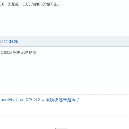
的C6一无是处，10几万的C6无懈可击。
30 11:34:25
 C100S 完美无瑕 哈哈
enGL/DirectX/SDL2
»
该模块越来越沉了