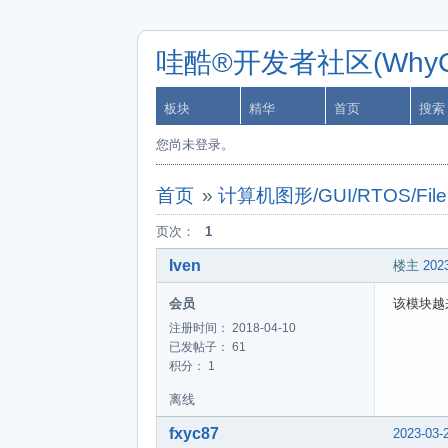
哇酷®开发者社区(WhyCa
板块
精华
首页
搜索
您尚未登录。
首页
»
计算机图形/GUI/RTOS/FileS
页次：
1
Iven
楼主
2023
会员
该模块越
注册时间： 2018-04-10
已发帖子： 61
积分： 1
离线
fxyc87
2023-03-