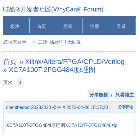
哇酷®开发者社区(WhyCan® Forum)
板块
首页
搜索
注册
登录
您尚未登录。
主题:
活跃中
|
无回复
首页
»
Xilinx/Altera/FPGA/CPLD/Verilog
»
XC7A100T-2FGG484I原理图
页次：
1
分享链接
/
只看楼主
openthedoor20232023
楼主
#
2023-04-06 18:27:29
分享评论
XC7A100T-2FGG484I原理图
XC7A100T-2FGG484I.zip