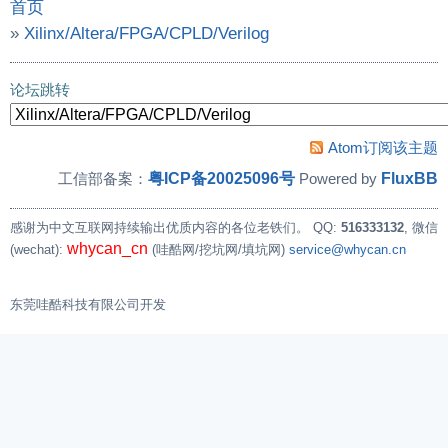
首页
»
Xilinx/Altera/FPGA/CPLD/Verilog
»
XC7A100T-2FGG484I原理图
论坛跳转
Atom订阅该主题
粤ICP备20025096号
FluxBB
工信部备案：
Powered by
感谢为中文互联网持续输出优质内容的各位老铁们。
QQ:
516333132
, 微信
whycan_cn
(wechat):
(哇酷网/挖坑网/填坑网)
service@whycan.cn
东莞哇酷科技有限公司开发