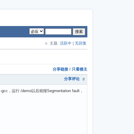
搜索
主题:
活跃中
|
无回复
分享链接
/
只看楼主
分享评论
#
cc，运行./demo以后就报Segmentation fault，