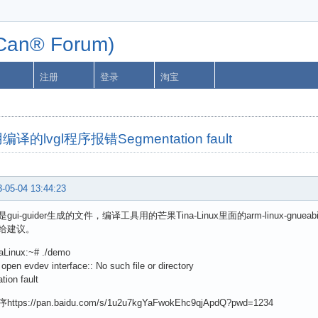
n® Forum)
注册
登录
淘宝
编译的lvgl程序报错Segmentation fault
-05-04 13:44:23
ui-guider生成的文件，编译工具用的芒果Tina-Linux里面的arm-linux-gnueabi-g
给建议。
aLinux:~# ./demo
 open evdev interface:: No such file or directory
ion fault
tps://pan.baidu.com/s/1u2u7kgYaFwokEhc9qjApdQ?pwd=1234