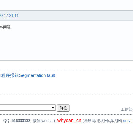
09 17:21:11
本问题
序报错Segmentation fault
工信部
whycan_cn
。
QQ:
516333132
, 微信(wechat):
(哇酷网/挖坑网/填坑网)
serv