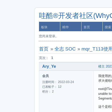
哇酷®开发者社区(WhyCa
板块
精华
首页
搜索
您尚未登录。
首页
»
全志 SOC
»
mqr_T113使用
页次：
1
Ary_Ye
楼主
2023
会员
我使用的是g
求大佬给
注册时间： 2022-03-24
已发帖子： 12
root@Tin
积分： 2
unable to
Segmentat
这个是程序ht