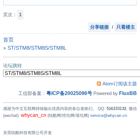
页次：
1
分享链接
/
只看楼主
首页
»
ST/STM8/STM8S/STM8L
»
分享一个RS485_RTU与MODBUS-TCP同时工作的项目
论坛跳转
Atom订阅该主题
粤ICP备20025096号
FluxBB
工信部备案：
Powered by
感谢为中文互联网持续输出优质内容的各位老铁们。
QQ:
516333132
, 微信
whycan_cn
(wechat):
(哇酷网/挖坑网/填坑网)
service@whycan.cn
东莞哇酷科技有限公司开发