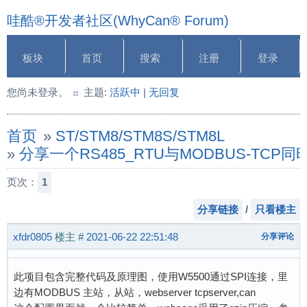
哇酷®开发者社区(WhyCan® Forum)
板块
首页
搜索
注册
登录
您尚未登录。
主题:
活跃中
|
无回复
首页
»
ST/STM8/STM8S/STM8L
»
分享一个RS485_RTU与MODBUS-TCP
页次：
1
分享链接
/
只看楼主
xfdr0805
楼主
#
2021-06-22 22:51:48
分享评论
此项目包含完整代码及原理图，使用W5500通过SPI连接，里
边有MODBUS 主站，从站，webserver tcpserver,can