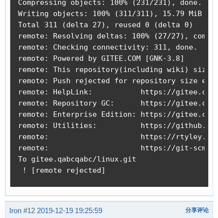
Compressing objects: 100% (231/231), done.

Writing objects: 100% (311/311), 15.79 MiB | 2
Total 311 (delta 27), reused 0 (delta 0)

remote: Resolving deltas: 100% (27/27), comple
remote: Checking connectivity: 311, done.

remote: Powered by GITEE.COM [GNK-3.8]

remote: This repository(including wiki) size 3
remote: Push rejected for repository size exce
remote: HelpLink:           https://gitee.com/
remote: Repository GC:      https://gitee.com/
remote: Enterprise Edition: https://gitee.com/
remote: Utilities:          https://github.com
remote:                     https://rtyley.git
remote:                     https://git-scm.co
To gitee.qabcqabc/linux.git

 ! [remote rejected]
Iron
#12
2019-12-19 19:25:59
分享评论