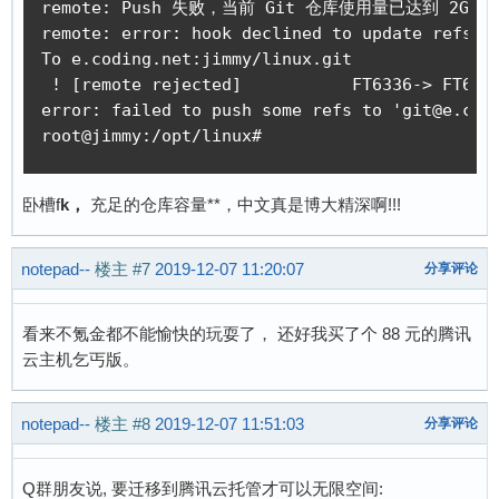
remote: Push 失败，当前 Git 仓库使用量已达到 2G
remote: error: hook declined to update refs/he
To e.coding.net:jimmy/linux.git

 ! [remote rejected]           FT6336-> FT6336
error: failed to push some refs to 'git@e.codi
root@jimmy:/opt/linux#
卧槽f
k，
充足的仓库容量**，中文真是博大精深啊!!!
notepad--
楼主
#7
2019-12-07 11:20:07
分享评论
看来不氪金都不能愉快的玩耍了， 还好我买了个 88 元的腾讯
云主机乞丐版。
notepad--
楼主
#8
2019-12-07 11:51:03
分享评论
Q群朋友说, 要迁移到腾讯云托管才可以无限空间: