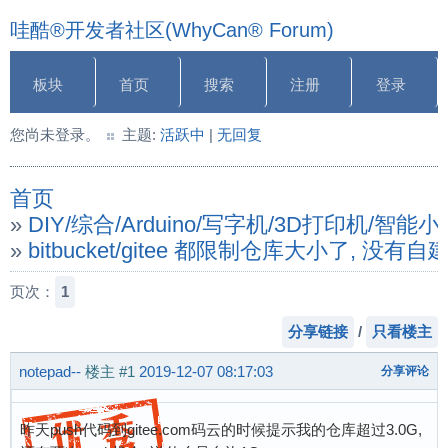
哇酷®开发者社区(WhyCan® Forum)
板块
首页
搜索
注册
登录
您尚未登录。
主题:
活跃中
|
无回复
首页
»
DIY/综合/Arduino/写字机/3D打印机/智
»
bitbucket/gitee 都限制仓库大小了
页次：
1
分享链接
/
只看楼主
notepad--
楼主
#1
2019-12-07 08:17:03
分享评论
昨天push代码到gitee.com码云的时候提示我的仓库超过3.0G,