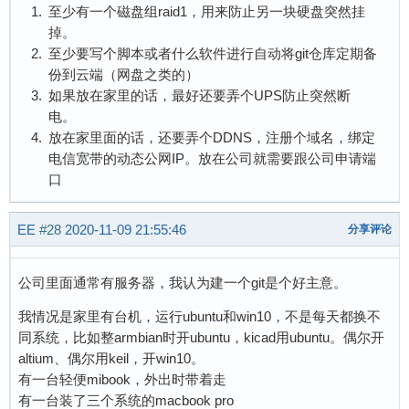
至少有一个磁盘组raid1，用来防止另一块硬盘突然挂
掉。
至少要写个脚本或者什么软件进行自动将git仓库定期备
份到云端（网盘之类的）
如果放在家里的话，最好还要弄个UPS防止突然断
电。
放在家里面的话，还要弄个DDNS，注册个域名，绑定
电信宽带的动态公网IP。放在公司就需要跟公司申请端
口
EE
#28
2020-11-09 21:55:46
分享评论
公司里面通常有服务器，我认为建一个git是个好主意。
我情况是家里有台机，运行ubuntu和win10，不是每天都换不
同系统，比如整armbian时开ubuntu，kicad用ubuntu。偶尔开
altium、偶尔用keil，开win10。
有一台轻便mibook，外出时带着走
有一台装了三个系统的macbook pro