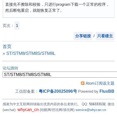
直接先不擦除和校验，只进行program下载一个正常的程序，
然后断电重启，就能恢复正常了。
页次：
1
分享链接
/
只看楼主
首页
»
ST/STM8/STM8S/STM8L
»
h7b0VB误烧录750VB程序后如何修复？
论坛跳转
Atom订阅该主题
粤ICP备20025096号
FluxBB
工信部备案：
Powered by
感谢为中文互联网持续输出优质内容的各位老铁们。
QQ:
516333132
, 微信
whycan_cn
(wechat):
(哇酷网/挖坑网/填坑网)
service@whycan.cn