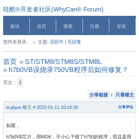
哇酷®开发者社区(WhyCan® Forum)
板块
首页
搜索
注册
登录
您尚未登录。
主题:
活跃中
|
无回复
首页
»
ST/STM8/STM8S/STM8L
»
h7b0VB误烧录750VB程序后如何修复？
页次：
1
分享链接
/
只看楼主
wujique
楼主
#
2022-01-11 10:16:35
分享评论
如题，
h7b0VB芯片，用MDK，不小心下错了h750的程序，而且是用