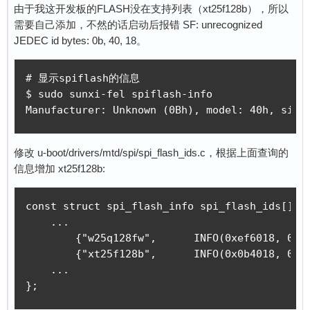
由于我这开发板的FLASH没在支持列表（xt25f128b），所以
需要自己添加，不然的话启动后报错 SF: unrecognized
JEDEC id bytes: 0b, 40, 18。
# 显示spiflash的信息 

$ sudo sunxi-fel spiflash-info

Manufacturer: Unknown (0Bh), model: 40h, size
修改 u-boot/drivers/mtd/spi/spi_flash_ids.c，根据上面查询的
信息增加 xt25f128b:
const struct spi_flash_info spi_flash_ids[] = 
    ...

	{"w25q128fw",	   INFO(0xef6018, 0x0,	64 * 1024,   256, RD_FULL | WR_QPP | SECT_4K) },

	{"xt25f128b",	   INFO(0x0b4018, 0x0,	64 * 1024,   256, RD_FULL | WR_QPP | SECT_4K) },

    ...

};