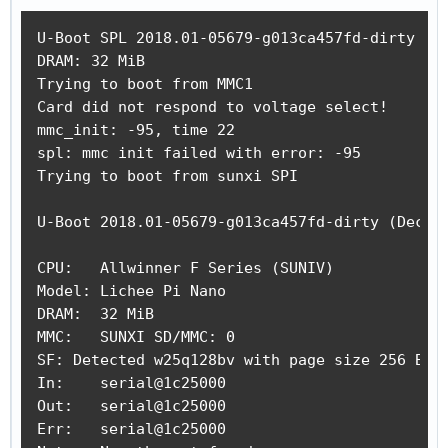
U-Boot SPL 2018.01-05679-g013ca457fd-dirty (De
DRAM: 32 MiB

Trying to boot from MMC1

Card did not respond to voltage select!

mmc_init: -95, time 22

spl: mmc init failed with error: -95

Trying to boot from sunxi SPI

U-Boot 2018.01-05679-g013ca457fd-dirty (Dec 28
CPU:   Allwinner F Series (SUNIV)

Model: Lichee Pi Nano

DRAM:  32 MiB

MMC:   SUNXI SD/MMC: 0

SF: Detected w25q128bv with page size 256 Byte
In:    serial@1c25000

Out:   serial@1c25000

Err:   serial@1c25000
