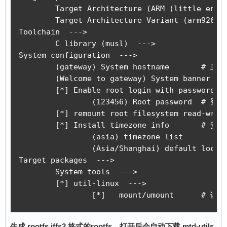
	Target Architecture (ARM (little endian))  --->

	Target Architecture Variant (arm926t)  --->

Toolchain  ---> 

	C library (musl)  --->

System configuration  --->

	(gateway) System hostname	# 主机名，随便改

	(Welcome to gateway) System banner	# 欢迎语，随便改

	[*] Enable root login with password (NEW)

		(123456) Root password	# 登录密码，随便改

	[*] remount root filesystem read-write during boot (NEW)	# 重新挂载根文件系统到可读写

	[*] Install timezone info	# 安装时区信息，可选

		(asia) timezone list

		(Asia/Shanghai) default local time	

Target packages  --->

	System tools  --->

	[*] util-linux  --->

		[*] 
生成 rootfs.jffs2 格式的rootfs，打开后会自动下载 mtd-utils