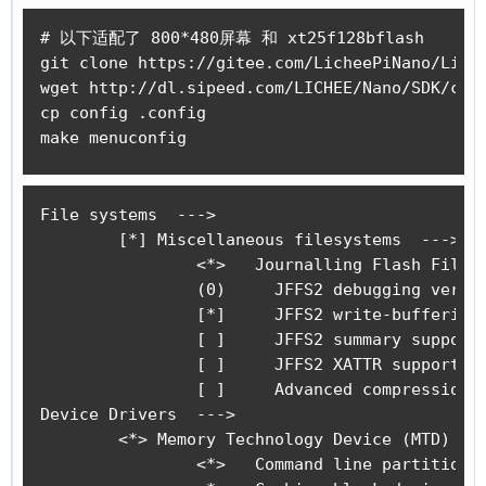
# 以下适配了 800*480屏幕 和 xt25f128bflash

git clone https://gitee.com/LicheePiNano/Linux
wget http://dl.sipeed.com/LICHEE/Nano/SDK/conf
cp config .config

make menuconfig
File systems  --->

	[*] Miscellaneous filesystems  --->

		<*>   Journalling Flash File System v2 (JFFS2) support	# 打开jffs2的文件系统支持

		(0)     JFFS2 debugging verbosity (0 = quiet, 2 = noisy)

		[*]     JFFS2 write-buffering support

		[ ]     JFFS2 summary support

		[ ]     JFFS2 XATTR support

		[ ]     Advanced compression options for JFFS2

Device Drivers  --->

	<*> Memory Technology Device (MTD) support  --->

		<*>   Command line partition table parsing	# 勾选，用来解析uboot传递过来的flash分区信息。（如果 bootarg 是用的我的方法一就需要勾选）
