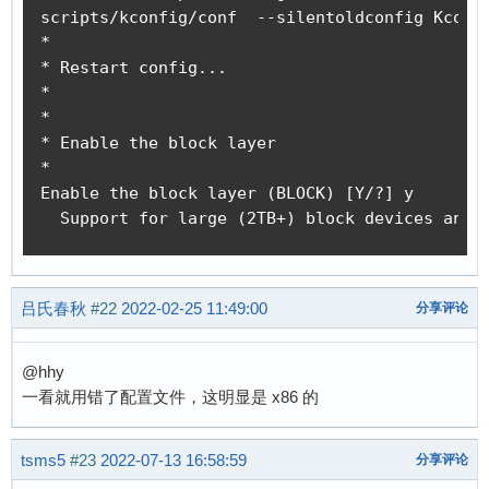
scripts/kconfig/conf  --silentoldconfig Kconfi
*

* Restart config...

*

*

* Enable the block layer

*

Enable the block layer (BLOCK) [Y/?] y

  Support for large (2TB+) block devices and 
吕氏春秋
#22
2022-02-25 11:49:00
分享评论
@hhy
一看就用错了配置文件，这明显是 x86 的
tsms5
#23
2022-07-13 16:58:59
分享评论