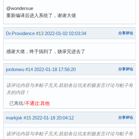
Retrieving file: pxelinux.cfg/000000

@wonderxue
No ethernet found.

重新编译后进入系统了，谢谢大佬
missing environment variable: bootfile

Retrieving file: pxelinux.cfg/00000

Dr.Providence
No ethernet found.

#13
2022-01-02 02:03:34
分享评论
missing environment variable: bootfile

Retrieving file: pxelinux.cfg/0000

感谢大佬，终于搞到了，烧录完进去了
No ethernet found.

missing environment variable: bootfile

Retrieving file: pxelinux.cfg/000

jordonwu
#14
2022-01-18 17:56:20
分享评论
No ethernet found.

missing environment variable: bootfile

该评论内容与本帖子无关,鼓励各位坑友积极发言讨论与帖子有
Retrieving file: pxelinux.cfg/00

关的内容！
No ethernet found.

已离线
/
不通过:其他
missing environment variable: bootfile

Retrieving file: pxelinux.cfg/0

markjok
#15
2022-01-18 20:04:12
分享评论
No ethernet found.

missing environment variable: bootfile

Retrieving file: pxelinux.cfg/default-arm-sunx
该评论内容与本帖子无关,鼓励各位坑友积极发言讨论与帖子有