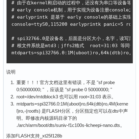
# 由于在kernel刚启动的过程中，还没有为串口等设备等注册co
# early console机制，用于实现为设备注册console之
# earlyprintk 是基于 early console的基础上实现

console=ttyS0,115200 earlyprintk panic=5 rootw
# spi32766.0是设备名，后面是分区大小，名字，读写属性。
# 根文件系统是mtd3；jffs2格式  root=31:03 等同于 /
mtdparts=spi32766.0:1M(uboot)ro,64k(dtb)ro,4M
说明
重要！！！官方文档这里有错误，不是 "sf probe
0:50000000; " ，应该是 "sf probe 0 50000000; "
root=/dev/mtdblock3 也可以用 root=31:03 表示。
mtdparts=spi32766.0:1M(uboot)ro,64k(dtb)ro,4M(kerne
l)ro,-(rootfs) 是FLASH分区，分区指定也可以在dts中声
明。即修改内核源码目录下的
./arch/arm/boot/dts/suniv-f1c100s-licheepi-nano.dts。
添加FLASH支持_xt25f128b