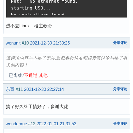
Net:   No ethernet found.

starting USB...

No controllers found

Hit any key to stop autoboot:  0 

进不去Linux，楼主救命
Card did not respond to voltage select!

mmc_init: -95, time 22

starting USB...

wenunit
#10
2021-12-30 21:33:25
分享评论
No controllers found

USB is stopped. Please issue 'usb start' first
该评论内容与本帖子无关,鼓励各位坑友积极发言讨论与帖子有
starting USB...

关的内容！
No controllers found

已离线
/
不通过:其他
No ethernet found.

missing environment variable: pxeuuid

东哥
#11
2021-12-30 22:27:14
分享评论
missing environment variable: bootfile

Retrieving file: pxelinux.cfg/00000000

No ethernet found.

搞了好久终于搞好了，多谢大佬
missing environment variable: bootfile

Retrieving file: pxelinux.cfg/0000000

wonderxue
#12
2022-01-01 21:31:53
No ethernet found.

分享评论
missing environment variable: bootfile
