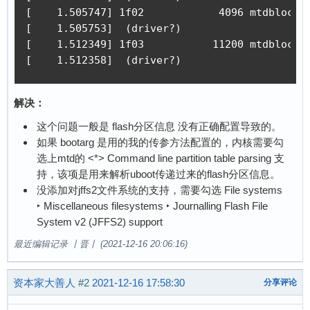
[    1.505747] 1f02            4096 mtdblock2 
[    1.505753]  (driver?)

[    1.512349] 1f03           11200 mtdblock3 
[    1.512358]  (driver?)
解决：
这个问题一般是 flash分区信息 没有正确配置导致的。
如果 bootarg 是用的我的传参方法配置的，内核需要勾
选上mtd的 <*> Command line partition table parsing 支
持，该项是用来解析uboot传递过来的flash分区信息。
没添加对jffs2文件系统的支持，需要勾选 File systems
‣ Miscellaneous filesystems ‣ Journalling Flash File
System v2 (JFFS2) support
最近编辑记录 丨晋丨 (2021-12-16 20:06:16)
资本家大善人
#2
2021-12-16 17:58:30
分享评论