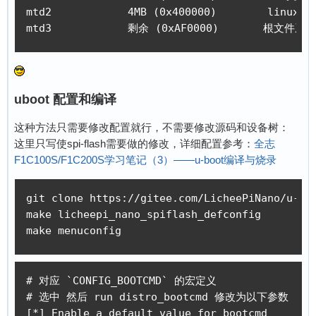
mtd2	        4MB (0x400000)        linux内核	     0x0110000-0x0510000 : “kernel”

mtd3	        剩余 (0xAF0000)       根文件系
uboot 配置和编译
这种方法只需要修改配置就行，不需要修改源码和设备树：
这里只写使spi-flash需要做的修改，详细配置参考：
全志
F1C100S/F1C200S学习笔记（3）——u-boot编译与烧录
git clone https://gitee.com/LicheePiNano/u-boo
make licheepi_nano_spiflash_defconfig

make menuconfig
# 对应 `CONFIG_BOOTCMD` 的宏定义

# 选中 然后 run distro_bootcmd 修改为以下参数

[*] Enable a default value for bootcmd
