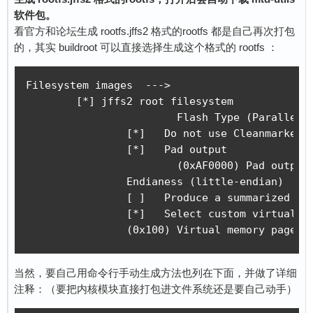
软件包。
看官方和论坛生成 rootfs.jffs2 格式的rootfs 都是自己再次打包
的，其实 buildroot 可以直接选择生成这个格式的 rootfs ：
Filesystem images  --->

	[*] jffs2 root filesystem

			Flash Type (Parallel flash with 64 kB erase size)  ---> # 具有64 kB擦除大小的并行闪存 -e 参数

		[*]   Do not use Cleanmarker	# 用于标记一个块是_完整地_被擦除了。 -n 参数 Do not use cleanmarkers if using NAND flash or Dataflash where the pagesize is not a power of 

		[*]   Pad output

			(0xAF0000) Pad output size (0x0 = to end of EB) 	# 指定 jffs2 分区总空间 -p（--pad） 参数

		Endianess (little-endian)  --->

		[ ]   Produce a summarized JFFS2 image (NEW)	# 生成镜像的

		[*]   Select custom virtual memory page size

当然，要自己用命令行手动生成方法也列在下面，并做了详细
注释：（要把内核模块直接打包进文件系统还是要自己动手）