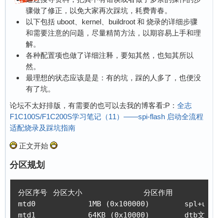
骤做了修正，以免大家再次踩坑，耗费青春。
以下包括 uboot、kernel、buildroot 和 烧录的详细步骤
和需要注意的问题，尽量精简方法，以期容易上手和理
解。
各种配置项也做了详细注释，要知其然，也知其所以
然。
最理想的状态应该是是：有的坑，踩的人多了，也便没
有了坑。
论坛不太好排版，有需要的也可以去我的博客看:P：
全志
F1C100S/F1C200S学习笔记（11）——spi-flash 启动全流程
适配烧录及踩坑指南
正文开始
分区规划
分区序号	分区大小              分区作用	     地址空间及分区名

mtd0	        1MB (0x100000)        spl+uboot	     0x0000000-0x0100000 : “uboot”

mtd1	        64KB (0x10000)        dtb文件        0x0100000-0x0110000 : “dtb”
