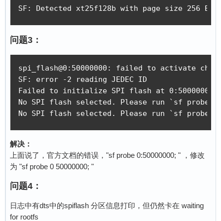
SF: Detected xt25f128b with page size 256 Byt
问题3：
spi_flash@0:50000000: failed to activate chip-
SF: error -2 reading JEDEC ID

Failed to initialize SPI flash at 0:50000000 (
No SPI flash selected. Please run `sf probe'

No SPI flash selected. Please run `sf probe'
解决：
上面说了，官方文档的错误，"sf probe 0:50000000; " ，修改
为 "sf probe 0 50000000; "
问题4：
日志中有dts中的spiflash 分区信息打印，但仍然卡在 waiting
for rootfs