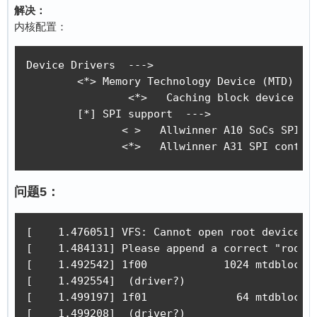
解决：
内核配置：
Device Drivers  --->

	<*> Memory Technology Device (MTD) support  --->

		<*>   Caching block device access to MTD devices	# 勾选，读写块设备用户模块

        [*] SPI support  --->

               < >   Allwinner A10 SoCs SPI 
               <*>   Allwinner A31 SPI contr
问题5：
[    1.476051] VFS: Cannot open root device "m
[    1.484131] Please append a correct "root="
[    1.492542] 1f00            1024 mtdblock0 
[    1.492554]  (driver?)

[    1.499197] 1f01              64 mtdblock1 
[    1.499208]  (driver?)
