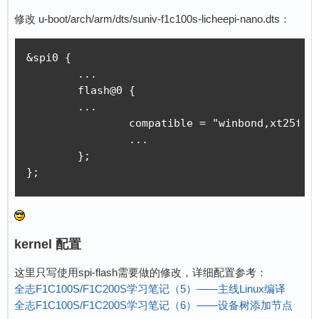
修改 u-boot/arch/arm/dts/suniv-f1c100s-licheepi-nano.dts：
&spi0 {

	...

	flash@0 {

        ...

		compatible = "winbond,xt25f128b", "jedec,spi-nor";

		...

	};

};
kernel 配置
这里只写使用spi-flash需要做的修改，详细配置参考：
全志F1C100S/F1C200S学习笔记（5）——主线Linux编译
全志F1C100S/F1C200S学习笔记（6）——设备树添加节点