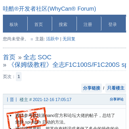
哇酷®开发者社区(WhyCan® Forum)
板块
首页
搜索
注册
登录
您尚未登录。
主题:
活跃中
|
无回复
首页
»
全志 SOC
»
《保姆级教程》全志F1C100S/F1C200S s
页次：
1
分享链接
/
只看楼主
丨晋丨
楼主
#
2021-12-16 17:05:17
分享评论
通过参考荔枝派nano官方和论坛大佬的帖子，总结了
烧录 spi-flash 启动的方法。
通过搜寻资料，把其中有错误或者做了多余的操作的步