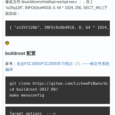
修改文件 linux/drivers/mtd/spi-nor/spi-nor.c ：，在 {
"w25q128", INFO(0xef4018, 0, 64 * 1024, 256, SECT_4K) }下
面添加：
{ "xt25f128b", INFO(0x0b4018, 0, 64 * 1024, 2
buildroot 配置
参考：
全志F1C100S/F1C200S学习笔记（7）——根文件系统
编译
git clone https://gitee.com/LicheePiNano/build
cd buildroot-2017.08/

make menuconfig
Target options  --->
