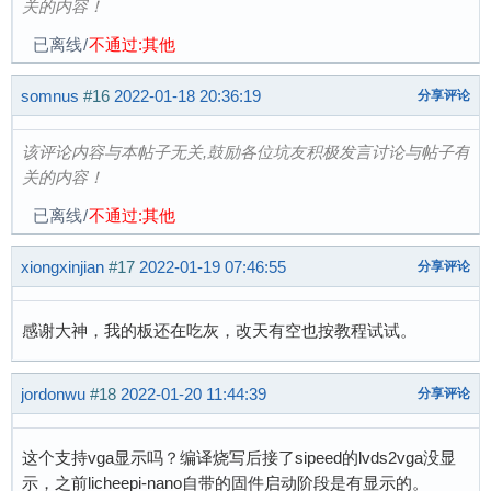
No ethernet found.

关的内容！
missing environment variable: bootfile

已离线
/
不通过:其他
Retrieving file: pxelinux.cfg/default-arm

No ethernet found.

somnus
#16
2022-01-18 20:36:19
分享评论
missing environment variable: bootfile

Retrieving file: pxelinux.cfg/default

该评论内容与本帖子无关,鼓励各位坑友积极发言讨论与帖子有
No ethernet found.

关的内容！
Config file not found

starting USB...

已离线
/
不通过:其他
No controllers found

No ethernet found.

xiongxinjian
#17
2022-01-19 07:46:55
分享评论
No ethernet found.
感谢大神，我的板还在吃灰，改天有空也按教程试试。
jordonwu
#18
2022-01-20 11:44:39
分享评论
这个支持vga显示吗？编译烧写后接了sipeed的lvds2vga没显
示，之前licheepi-nano自带的固件启动阶段是有显示的。