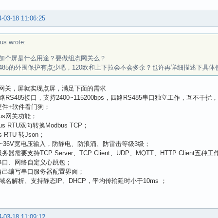
-03-18 11:06:25
us wrote:
加个屏是什么用途？要做组态网关么？
485的外围保护有点少吧，120欧和上下拉会不会多余？也许再详细描述下具
网关，屏就实现点屏，满足下面的需求
路RS485接口，支持2400~115200bps，四路RS485串口独立工作，互
硬件+软件看门狗；
bus网关功能；
us RTU双向转换Modbus TCP；
s RTU 转Json；
9~36V宽电压输入，防静电、防浪涌、防雷击等级3级；
器需要支持TCP Server、TCP Client、UDP、MQTT、HTTP Client五种
串口、网络自定义心跳包；
自己编写串口服务器配置界面；
持域名解析、支持静态IP、DHCP，平均传输延时小于10ms ；
-03-18 11:09:12