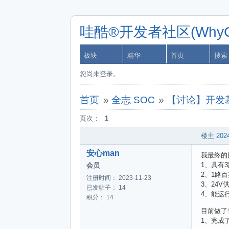
哇酷®开发者社区(WhyCa
板块
精华
首页
搜索
您尚未登录。
首页
»
全志 SOC
»
【讨论】开发基
页次：
1
楼主
2024
安心man
我最终的
1、具有3
会员
2、1路
注册时间： 2023-11-23
3、24V
已发帖子： 14
4、能运行
积分： 14
目前做了
1、完成