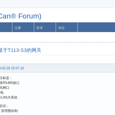
n® Forum)
注册
登录
淘宝
于T113-S3的网关
-02-29 15:07:10
目标是：
路RS485接口
百兆网口
供电
LINUX系统
尝试：
了原理图绘制