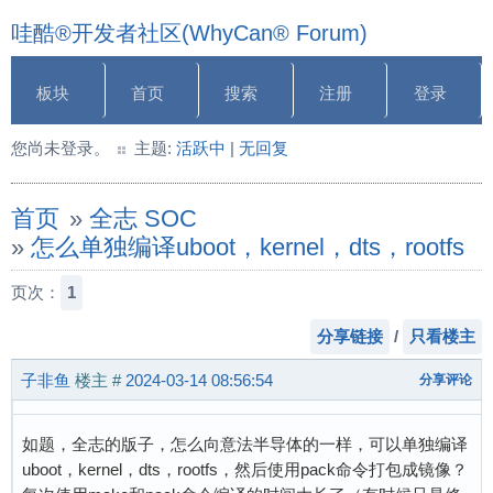
哇酷®开发者社区(WhyCan® Forum)
板块
首页
搜索
注册
登录
您尚未登录。
主题:
活跃中
|
无回复
首页
»
全志 SOC
»
怎么单独编译uboot，kernel，dts，rootfs
页次：
1
分享链接
/
只看楼主
子非鱼
楼主
#
2024-03-14 08:56:54
分享评论
如题，全志的版子，怎么向意法半导体的一样，可以单独编译
uboot，kernel，dts，rootfs，然后使用pack命令打包成镜像？