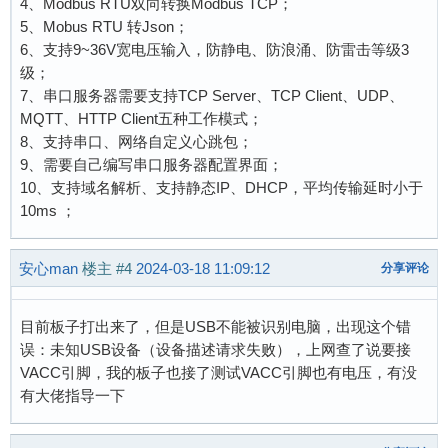
4、Modbus RTU双向转换Modbus TCP；
5、Mobus RTU 转Json；
6、支持9~36V宽电压输入，防静电、防浪涌、防雷击等级3
级；
7、串口服务器需要支持TCP Server、TCP Client、UDP、
MQTT、HTTP Client五种工作模式；
8、支持串口、网络自定义心跳包；
9、需要自己编写串口服务器配置界面；
10、支持域名解析、支持静态IP、DHCP，平均传输延时小于
10ms ；
安心man
楼主
#4
2024-03-18 11:09:12
分享评论
目前板子打出来了，但是USB不能被识别电脑，出现这个错
误：未知USB设备（设备描述请求失败），上网查了说要接
VACC引脚，我的板子也接了测试VACC引脚也有电压，有没
有大佬指导一下