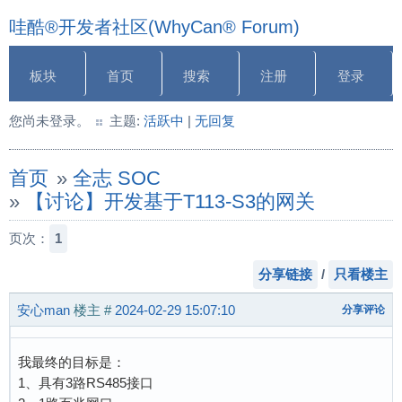
哇酷®开发者社区(WhyCan® Forum)
板块
首页
搜索
注册
登录
您尚未登录。
主题:
活跃中
|
无回复
首页
»
全志 SOC
»
【讨论】开发基于T113-S3的网关
页次：
1
分享链接
/
只看楼主
安心man
楼主
#
2024-02-29 15:07:10
分享评论
我最终的目标是：
1、具有3路RS485接口