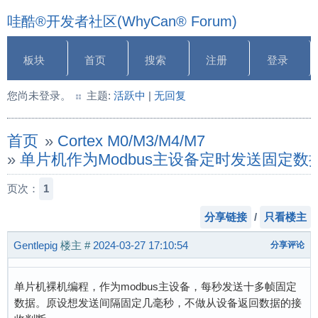
哇酷®开发者社区(WhyCan® Forum)
板块
首页
搜索
注册
登录
您尚未登录。
主题:
活跃中
|
无回复
首页
»
Cortex M0/M3/M4/M7
»
单片机作为Modbus主设备定时发送固定
页次：
1
分享链接
/
只看楼主
Gentlepig
楼主
#
2024-03-27 17:10:54
分享评论
单片机裸机编程，作为modbus主设备，每秒发送十多帧固定
数据。原设想发送间隔固定几毫秒，不做从设备返回数据的接