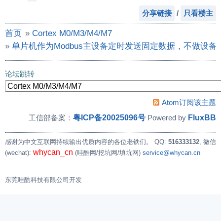
分享链接
/
只看楼主
首页
»
Cortex M0/M3/M4/M7
»
单片机作为Modbus主设备定时发送固定数据，不做设
论坛跳转
Atom订阅该主题
粤ICP备20025096号
FluxBB
工信部备案：
Powered by
感谢为中文互联网持续输出优质内容的各位老铁们。
QQ:
516333132
, 微信
whycan_cn
(wechat):
(哇酷网/挖坑网/填坑网)
service@whycan.cn
东莞哇酷科技有限公司开发