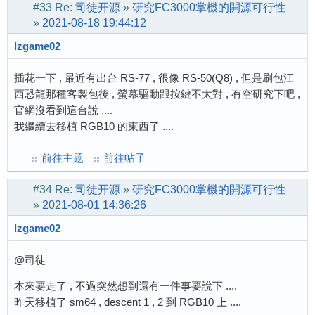
#33
Re:
司徒开源
»
研究FC3000掌機的開源可行性
»
2021-08-18 19:44:12
lzgame02
插花一下 , 最近有出台 RS-77 , 很像 RS-50(Q8) , 但是刷包江
西恐龍那種客製包後 , 螢幕驅動跟按鍵不太對 , 有空研究下吧 ,
官網沒看到這台說 ....
我繼續去移植 RGB10 的東西了 ....
前往主题
前往帖子
#34
Re:
司徒开源
»
研究FC3000掌機的開源可行性
»
2021-08-01 14:36:26
lzgame02
@司徒
本來要走了 , 不過突然想到還有一件事要說下 ....
昨天移植了 sm64 , descent 1 , 2 到 RGB10 上 ....