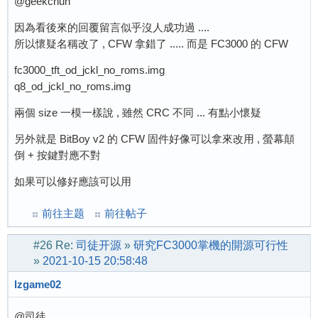
@geekchun
因為看後來的回覆留言似乎沒人成功過 ....
所以懷疑名稱改了 , CFW 拿錯了 ..... 而是 FC3000 的 CFW
fc3000_tft_od_jckl_no_roms.img
q8_od_jckl_no_roms.img
兩個 size 一模一樣說 , 雖然 CRC 不同 ... 有點小懷疑
另外就是 BitBoy v2 的 CFW 固件好像可以拿來改用 , 螢幕顛
倒 + 按鍵對應不對
如果可以修好應該可以用
前往主题
前往帖子
#26
Re:
司徒开源
»
研究FC3000掌機的開源可行性
»
2021-10-15 20:58:48
lzgame02
@司徒