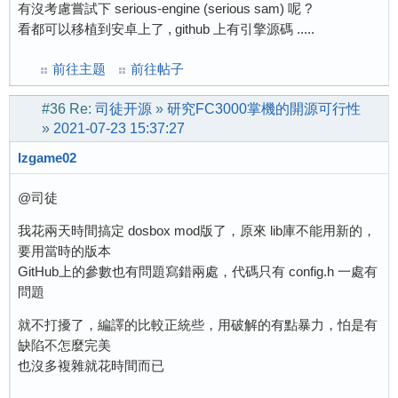
有沒考慮嘗試下 serious-engine (serious sam) 呢 ?
看都可以移植到安卓上了 , github 上有引擎源碼 .....
前往主题
前往帖子
#36
Re:
司徒开源
»
研究FC3000掌機的開源可行性
»
2021-07-23 15:37:27
lzgame02
@司徒
我花兩天時間搞定 dosbox mod版了，原來 lib庫不能用新的，
要用當時的版本
GitHub上的參數也有問題寫錯兩處，代碼只有 config.h 一處有
問題
就不打擾了，編譯的比較正統些，用破解的有點暴力，怕是有
缺陷不怎麼完美
也沒多複雜就花時間而已