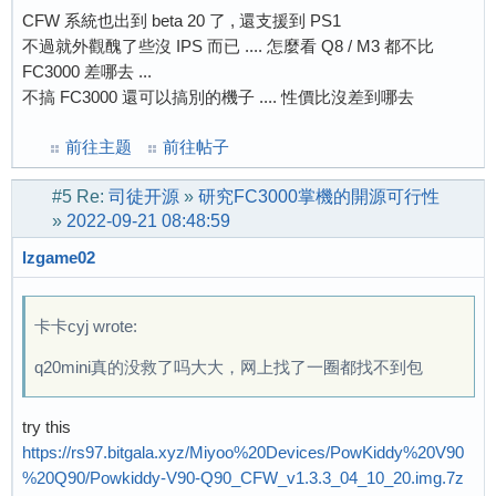
CFW 系統也出到 beta 20 了 , 還支援到 PS1
不過就外觀醜了些沒 IPS 而已 .... 怎麼看 Q8 / M3 都不比
FC3000 差哪去 ...
不搞 FC3000 還可以搞別的機子 .... 性價比沒差到哪去
前往主题
前往帖子
#5
Re:
司徒开源
»
研究FC3000掌機的開源可行性
»
2022-09-21 08:48:59
lzgame02
卡卡cyj wrote:
q20mini真的没救了吗大大，网上找了一圈都找不到包
try this
https://rs97.bitgala.xyz/Miyoo%20Devices/PowKiddy%20V90
%20Q90/Powkiddy-V90-Q90_CFW_v1.3.3_04_10_20.img.7z