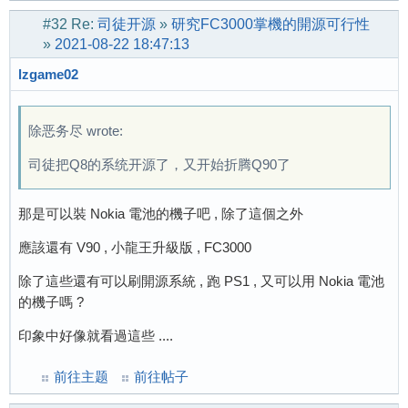
#32
Re:
司徒开源
»
研究FC3000掌機的開源可行性
»
2021-08-22 18:47:13
lzgame02
除恶务尽 wrote:
司徒把Q8的系统开源了，又开始折腾Q90了
那是可以裝 Nokia 電池的機子吧 , 除了這個之外
應該還有 V90 , 小龍王升級版 , FC3000
除了這些還有可以刷開源系統 , 跑 PS1 , 又可以用 Nokia 電池
的機子嗎 ?
印象中好像就看過這些 ....
前往主题
前往帖子