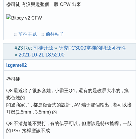
@司徒 有沒興趣整個一版 CFW 出來
前往主题
前往帖子
#23
Re:
司徒开源
»
研究FC3000掌機的開源可行性
»
2021-10-21 18:52:00
lzgame02
@司徒
Q8 最近出了很多套娃 , 小霸王Q4 , 還有的是改屏大小的 , 換
彩色殼的
問過商家了 , 都是複合式的設計 , AV 端子那個輸出 , 都可以接
耳機(2.5mm , 3.5mm) 的
Q8 不清楚能不雙打 , 有的似乎可以 , 但應該是特殊搖桿 , 一般
的 PSx 搖桿應該不成