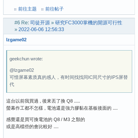
前往主题
前往帖子
#6
Re:
司徒开源
»
研究FC3000掌機的開源可行性
»
2022-06-06 12:56:33
lzgame02
geekchun wrote:
@lzgame02
可惜屏幕素质真的感人，有时间找找同IC同尺寸的IPS屏替
代
這台以前我買過 , 後來丟了換 Q8 .....
螢幕作工都不怎樣 , 電池還是強力膠黏在基板後面的 ....
感覺還是買可換電池的 Q8 / M3 之類的
或是高檔些的會比較好 ....