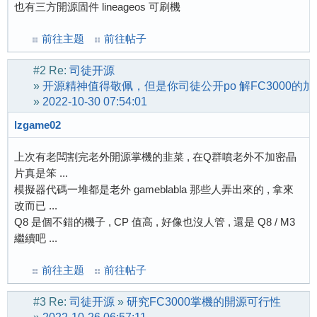
也有三方開源固件 lineageos 可刷機
前往主题
前往帖子
#2
Re:
司徒开源
»
开源精神值得敬佩，但是你司徒公开po 解FC3000
»
2022-10-30 07:54:01
lzgame02
上次有老闆割完老外開源掌機的韭菜 , 在Q群噴老外不加密晶
片真是笨 ...
模擬器代碼一堆都是老外 gameblabla 那些人弄出來的 , 拿來
改而已 ...
Q8 是個不錯的機子 , CP 值高 , 好像也沒人管 , 還是 Q8 / M3
繼續吧 ...
前往主题
前往帖子
#3
Re:
司徒开源
»
研究FC3000掌機的開源可行性