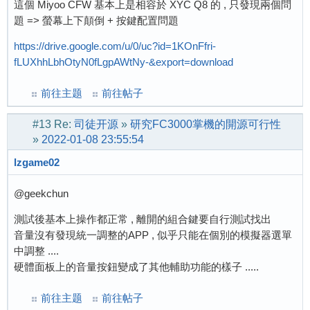
這個 Miyoo CFW 基本上是相容於 XYC Q8 的 , 只發現兩個問
題 => 螢幕上下顛倒 + 按鍵配置問題
https://drive.google.com/u/0/uc?id=1KOnFfri-
fLUXhhLbhOtyN0fLgpAWtNy-&export=download
前往主题
前往帖子
#13
Re:
司徒开源
»
研究FC3000掌機的開源可行性
»
2022-01-08 23:55:54
lzgame02
@geekchun
測試後基本上操作都正常 , 離開的組合鍵要自行測試找出
音量沒有發現統一調整的APP , 似乎只能在個別的模擬器選單
中調整 ....
硬體面板上的音量按鈕變成了其他輔助功能的樣子 .....
前往主题
前往帖子