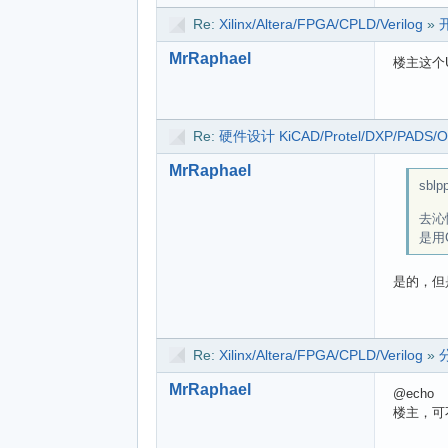
Re:
Xilinx/Altera/FPGA/CPLD/Verilog
»
MrRaphael
楼主这个U
Re:
硬件设计 KiCAD/Protel/DXP/PADS/
MrRaphael
sblpp
去沁
是用
是的，但
Re:
Xilinx/Altera/FPGA/CPLD/Verilog
»
MrRaphael
@echo
楼主，可