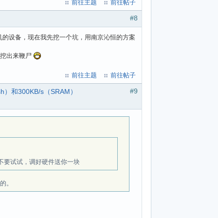
前往主题
前往帖子
#8
机的设备，现在我先挖一个坑，用南京沁恒的方案
我挖出来鞭尸
前往主题
前往帖子
#9
h）和300KB/s（SRAM）
要不要试试，调好硬件送你一块
下的。