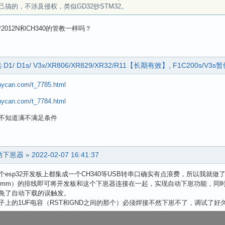
己搞的，不涉及侵权，类似GD32抄STM32。
2012N和CH340的管教一样吗？
D1s/ V3x/XR806/XR829/XR32/R11【长期有效】, F1C200s/V3s
whycan.com/t_7785.html
whycan.com/t_7784.html
不知道满不满足条件
自动下崽器
»
2022-02-07 16:41:37
个esp32开发板上都集成一个CH340等USB转串口确实有点浪费，所以我就做
（0.5mm）的排线即可将开发板和这个下崽器连接在一起，实现自动下崽功能，
免了自动下载的误触发。
子上的1UF电容（RST和GND之间的那个）必须焊接不然下崽不了，调试了好