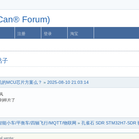
n® Forum)
注册
登录
淘宝
的帖子
机的MCU芯片方案么？
»
2025-08-10 21:03:14
风
到样片了
印机/智能小车/平衡车/四轴飞行/MQTT/物联网
»
孔雀石 SDR STM32H7-SD
l wrote: