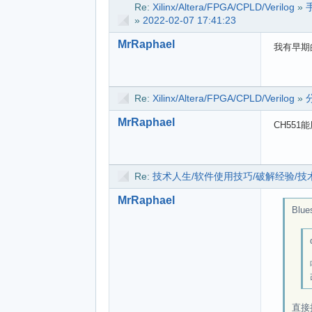
Re:
Xilinx/Altera/FPGA/CPLD/Verilog
»
»
2022-02-07 17:41:23
MrRaphael
我有早期的
Re:
Xilinx/Altera/FPGA/CPLD/Verilog
»
MrRaphael
CH551
Re:
技术人生/软件使用技巧/破解经验/技
MrRaphael
Blues
直接