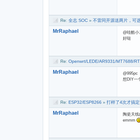
Re:
全志 SOC
»
不雷同开源送两片，可选 D1/ 
MrRaphael
@哇酷小
好哒
Re:
Openwrt/LEDE/AR9331/MT7688/R
MrRaphael
@995pc
想DIY
Re:
ESP32/ESP8266
»
打样了4次才搞定了
MrRaphael
陶瓷天线
emmm