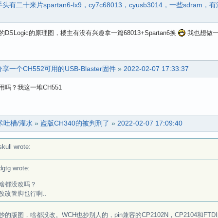
手头有二十来片spartan6-lx9，cy7c68013，cyusb3014，一些sd
DSLogic的原理图，楼主有没有兴趣拿一篇68013+Spartan6换
我也想做
分享一个CH552可用的USB-Blaster固件
»
2022-02-07 17:33:37
能用吗？我这一堆CH551
术吐槽/灌水
»
盗版CH340的被判刑了
»
2022-02-07 17:09:40
kull wrote:
dgtg wrote:
啥都没改吗？
改改管脚也行啊..
抄的版图，啥都没改。WCH也抄别人的，pin兼容的CP2102N，CP2104和F