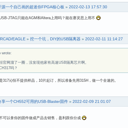
开源一个自己画的超迷你FPGA核心板
»
2022-02-13 17:57:30
SB-JTAG只能在AGM和Altera上用吗？能在赛灵思上用不
ORCAD/EAGLE
»
挖一个坑，DIY的USB隔离器
»
2022-02-11 11:14:27
 wrote:
恒官网溜了一圈，没发现他家有高速USB隔离芯片啊。
CH317吗？
是317沁恒不提供样品，10片起订，所以准备先用315H，做一个全速的。
分享一个CH552可用的USB-Blaster固件
»
2022-02-09 21:01:07
不可以拿你的固件做成产品去销售，盈利跟你分成