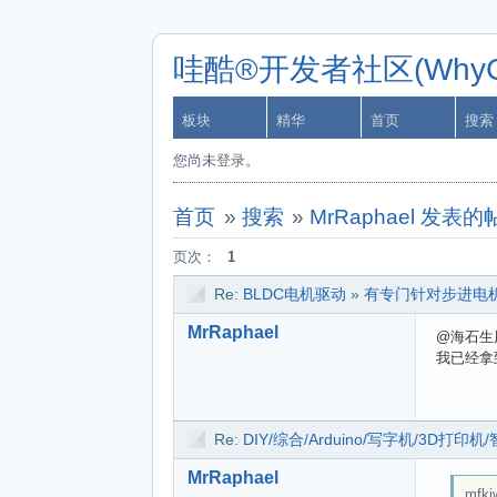
哇酷®开发者社区(WhyCa
板块
精华
首页
搜索
您尚未登录。
首页
»
搜索
»
MrRaphael 发表
页次：
1
Re:
BLDC电机驱动
»
有专门针对步进电
MrRaphael
@海石生
我已经拿
Re:
DIY/综合/Arduino/写字机/3D打
MrRaphael
mfkiw