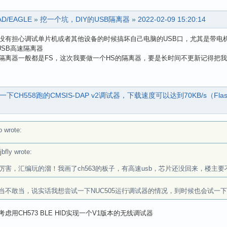
AD/EAGLE
»
挖一个坑，DIY的USB隔离器
»
2022-02-09 15:20:14
没有担心调试单片机或者其他设备的时候搞坏自己电脑的USB口，尤其是带电
USB高速隔离器
隔离器一般都是FS，这次我要做一个HS的隔离器，要是长时间不更新记得把
一下CH558跑的CMSIS-DAP v2调试器，下载速度可以达到70KB/s（Flas
o wrote:
ljbfly wrote:
厉害，汇编玩的溜！我画了ch563的板子，有高速usb，芯片还没回来，楼主
当不敢当，说实话我想尝试一下NUC505运行调试器的情况，到时候也会试一
虑用CH573 BLE HID实现一个V1版本的无线调试器