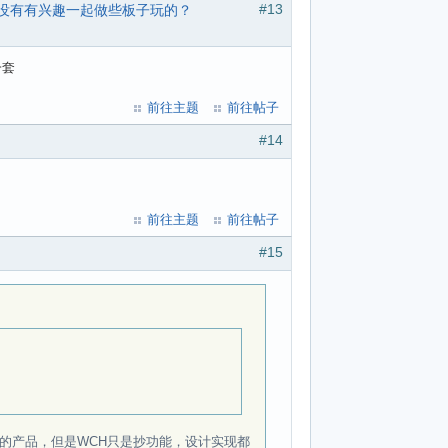
#13
ram，有没有有兴趣一起做些板子玩的？
一套
前往主题
前往帖子
#14
前往主题
前往帖子
#15
TDI的产品，但是WCH只是抄功能，设计实现都