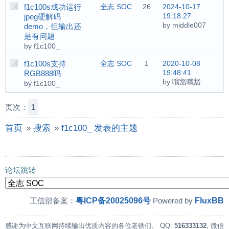
f1c100s成功运行
全志 SOC
26
2024-10-17
19:18:27
jpeg硬解码
by middle007
demo，但输出还
是有问题
by f1c100_
f1c100s支持
全志 SOC
1
2020-10-08
19:48:41
RGB888吗
by 哦豁哦豁
by f1c100_
页次：
1
首页
»
搜索
»
f1c100_ 发表的主题
论坛跳转
粤ICP备20025096号
FluxBB
工信部备案：
Powered by
感谢为中文互联网持续输出优质内容的各位老铁们。
QQ:
516333132
, 微信