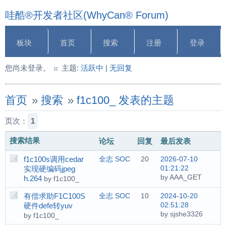
哇酷®开发者社区(WhyCan® Forum)
板块
首页
搜索
注册
登录
您尚未登录。
主题:
活跃中
|
无回复
首页
»
搜索
»
f1c100_ 发表的主题
页次：
1
搜索结果
论坛
回复
最后发表
f1c100s调用cedar
全志 SOC
20
2026-07-10
01:21:22
实现硬编码jpeg
by AAA_GET
h.264
by f1c100_
有偿求助F1C100S
全志 SOC
10
2024-10-20
02:51:28
硬件defe转yuv
by sjshe3326
by f1c100_