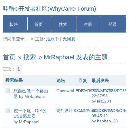
哇酷®开发者社区(WhyCan® Forum)
板块
首页
搜索
注册
登录
您尚未登录。
主题:
活跃中
|
无回复
首页
»
搜索
»
MrRaphael 发表的主题
页次：
1
搜索结果
论坛
回复
最后发表
想自己做一个路由
Openwrt/LEDE/AR9331/MT7688/RT53
12
2024-10-27
22:37:58
器
by MrRaphael
by list1234
挖一个坑，DIY的
硬件设计 KiCAD/Protel/DXP/PADS/ORC
12
2024-05-25
08:45:12
USB隔离器
by haohao123
by MrRaphael