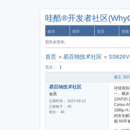
哇酷®开发者社区(WhyCa
板块
精华
首页
搜索
您尚未登录。
首页
»
易百纳技术社区
»
SS626
页次：
1
楼主
2023
易百纳技术社区
详情请前
一、概述
会员
22AP2
注册时间： 2023-06-12
Corte
已发帖子： 45
1080p
积分： 46
的安全解
能 NVR