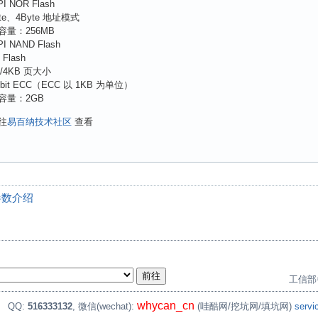
I NOR Flash
te、4Byte 地址模式
量：256MB
I NAND Flash
Flash
/4KB 页大小
4bit ECC（ECC 以 1KB 为单位）
容量：2GB
往
易百纳技术社区
查看
件参数介绍
工信部
whycan_cn
。
QQ:
516333132
, 微信(wechat):
(哇酷网/挖坑网/填坑网)
serv