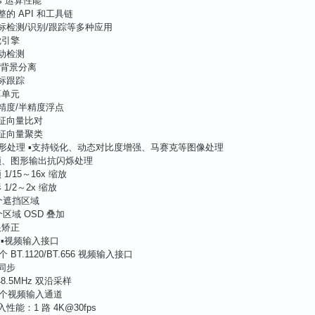
ops 运算性能
整的 API 和工具链
目标检测/识别/跟踪等多种应用
觉引擎
运动检测
/背景分离
目标跟踪
算单元
单精度/半精度浮点
特征向量比对
特征向量聚类
形处理 ▪支持锐化、动态对比度增强、马赛克等图像处理
频、图形输出抗闪烁处理
1/15～16x 缩放
1/2～2x 缩放
 个遮挡区域
 个区域 OSD 叠加
眼矫正
 ▪视频输入接口
 个 BT.1120/BT.656 视频输入接口
同步
48.5MHz 双沿采样
1 个视频输入通道
性能：1 路 4K@30fps