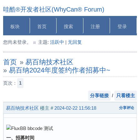
哇酷®开发者社区(WhyCan® Forum)
板块
首页
搜索
注册
登录
您尚未登录。
主题:
活跃中
|
无回复
首页
»
易百纳技术社区
»
易百纳2024年度签约作者招募中~
页次：
1
分享链接
/
只看楼主
易百纳技术社区
楼主
#
2024-02-22 11:56:18
分享评论
一、招募时间