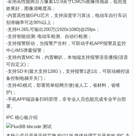
-采用高性能两百万像素1/2.8英寸CMOS图像传感器，低照度
效果好，图像清晰度高；
-内置高性能GPU芯片，支持深度学习算法，电动车自行车识
别准确率可达90%以上；
-支持H.265,可输出200万(1920x1080)@25fps；
-支持智能侦测: 电动车检测、自动行检测；
-支持报警联动，当报警产生时，可联动手机APP报警及监控
中心IMS弹窗报警；
-支持内置MIC IN，内置喇叭，本地端支持报警语音播报(语音
可自定义)；
-支持SD卡(最大支持128G )，支持报警1进1出，可联动梯控设
备控制电梯开关门；
-支持4G模式，部署简单组网方便(省人工，省材料，省维
护)；
-手机APP端设备扫码管理，非专业人员也能完成专业平台部
署。
IPC 核心板介绍
本核心产品是基于瑞芯微 RV1126 媒体处理芯片开发的 IPC 主