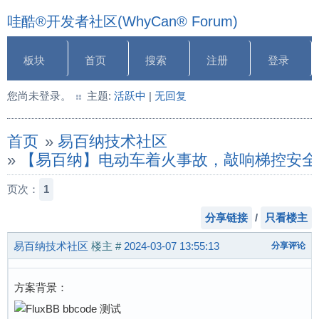
哇酷®开发者社区(WhyCan® Forum)
板块
首页
搜索
注册
登录
您尚未登录。
主题:
活跃中
|
无回复
首页
»
易百纳技术社区
»
【易百纳】电动车着火事故，敲响梯控安全
页次：
1
分享链接
/
只看楼主
易百纳技术社区
楼主
#
2024-03-07 13:55:13
分享评论
方案背景：